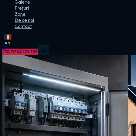
Galerie
Prețuri
Zone
De ce noi
Contact
RO
0784 127 135