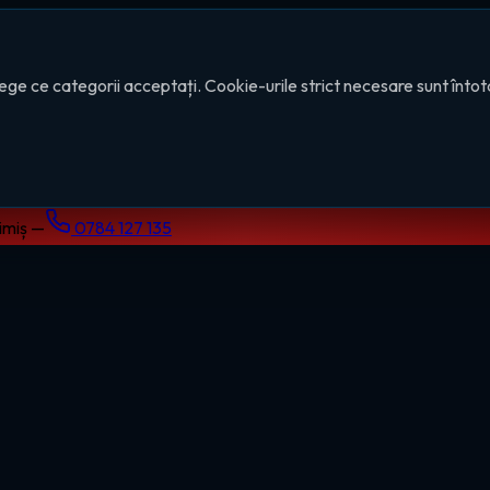
ege ce categorii acceptați. Cookie-urile strict necesare sunt înto
Timiș —
0784 127 135