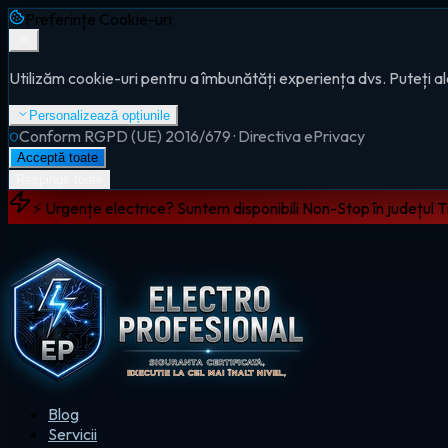
Preferințe Cookie-uri
Utilizăm cookie-uri pentru a îmbunătăți experiența dvs. Puteți al
Personalizează opțiunile
Conform RGPD (UE) 2016/679 · Directiva ePrivacy
Acceptă toate
Respinge toate
⚡ Urgențe electrice? Suntem disponibili Non-Stop în județul 
Blog
Servicii