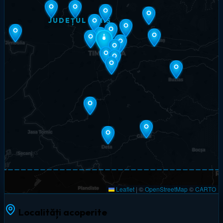
JUDEȚUL TIMIȘ
Leaflet
|
©
OpenStreetMap
©
CARTO
Localități acoperite