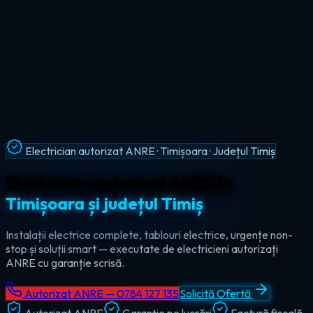
Intervenții Non-Stop · Urgențe Electrice · Timiș
Urgențe electrice non-stop în
tot
județul Timiș
Ajungem la tine în maxim 60 de minute, oricând — ziua sau
noaptea. Electrician de urgență autorizat pentru Timișoara,
Lugoj, Deta și toate localitățile din Timiș.
Autorizat ANRE — 0784 127 135
Solicită Ofertă
Autorizat ANRE
Garanție pe lucrări
Factură fiscală