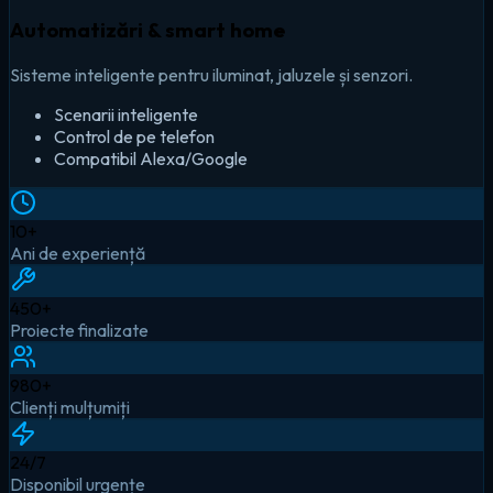
Automatizări & smart home
Sisteme inteligente pentru iluminat, jaluzele și senzori.
Scenarii inteligente
Control de pe telefon
Compatibil Alexa/Google
10
+
Ani de experiență
450
+
Proiecte finalizate
980
+
Clienți mulțumiți
24
/7
Disponibil urgențe