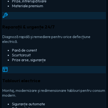
Prize, întrerupătoare
Materiale premium
Reparații & urgențe 24/7
Diagnoză rapidă și remediere pentru orice defecțiune
electrică.
Pană de curent
Scurtcircuit
Prize arse, siguranțe
Tablouri electrice
Montaj, modernizare și redimensionare tablouri pentru consum
modern.
Siguranțe automate