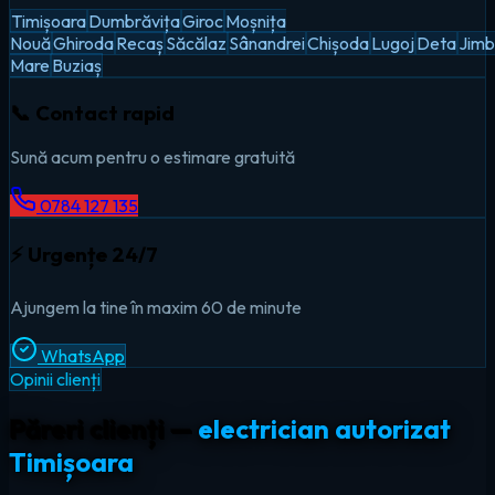
Timișoara
Dumbrăvița
Giroc
Moșnița
Nouă
Ghiroda
Recaș
Săcălaz
Sânandrei
Chișoda
Lugoj
Deta
Jimb
Mare
Buziaș
📞 Contact rapid
Sună acum pentru o estimare gratuită
0784 127 135
⚡ Urgențe 24/7
Ajungem la tine în maxim 60 de minute
WhatsApp
Opinii clienți
Păreri clienți —
electrician autorizat
Timișoara