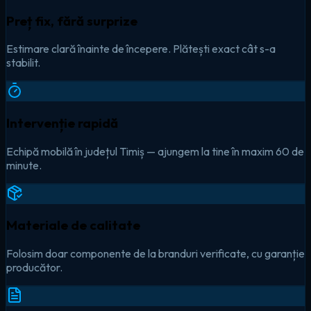
Preț fix, fără surprize
Estimare clară înainte de începere. Plătești exact cât s-a
stabilit.
Intervenție rapidă
Echipă mobilă în județul Timiș — ajungem la tine în maxim 60 de
minute.
Materiale de calitate
Folosim doar componente de la branduri verificate, cu garanție
producător.