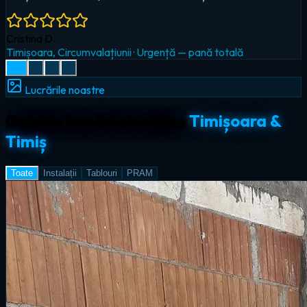
Radu I.
Giroc
·
Iluminat LED & smart home
Lucrările noastre
Galerie lucrări electrice
Timișoara &
Timiș
Toate
Instalații
Tablouri
PRAM