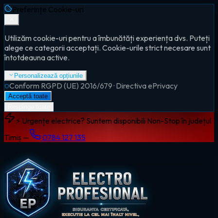
Preferințe Cookie-uri
Utilizăm cookie-uri pentru a îmbunătăți experiența dvs. Puteți
alege ce categorii acceptați. Cookie-urile strict necesare sunt
întotdeauna active.
Personalizează opțiunile
Conform RGPD (UE) 2016/679 · Directiva ePrivacy
Acceptă toate
Respinge toate
⚡ Urgențe electrice? Suntem disponibili Non-Stop în județul
Timiș —
0784 127 135