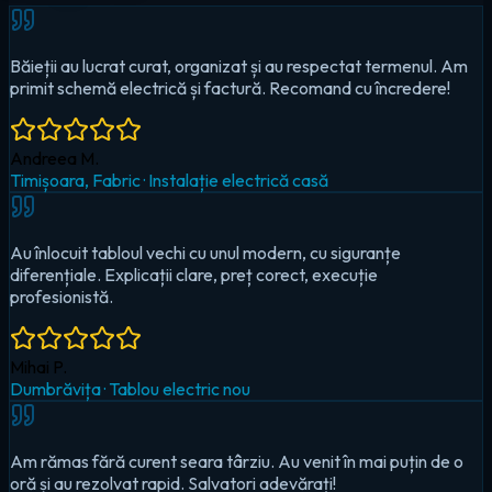
Au înlocuit tabloul vechi cu unul modern, cu siguranțe
diferențiale. Explicații clare, preț corect, execuție
profesionistă.
Mihai P.
Dumbrăvița
·
Tablou electric nou
Am rămas fără curent seara târziu. Au venit în mai puțin de o
oră și au rezolvat rapid. Salvatori adevărați!
Cristina D.
Timișoara, Circumvalațiunii
·
Urgență — pană totală
Au montat iluminat LED în toată casa și un sistem smart pentru
controlul de pe telefon. Foarte mulțumit!