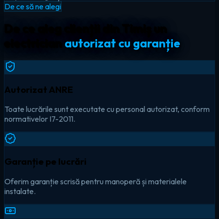
De ce să ne alegi
De ce aleg clienții din Timiș un
electrician
autorizat cu garanție
Autorizat ANRE
Toate lucrările sunt executate cu personal autorizat, conform
normativelor I7-2011.
Garanție pe lucrări
Oferim garanție scrisă pentru manoperă și materialele
instalate.