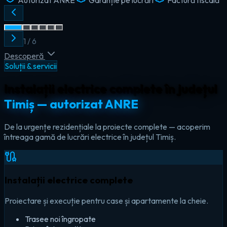
2
/
6
Descoperă
Soluții & servicii
Instalații electrice complete în județul
Timiș — autorizat ANRE
De la urgențe rezidențiale la proiecte complete — acoperim
întreaga gamă de lucrări electrice în județul Timiș.
Instalații electrice complete
Proiectare și execuție pentru case și apartamente la cheie.
Trasee noi îngropate