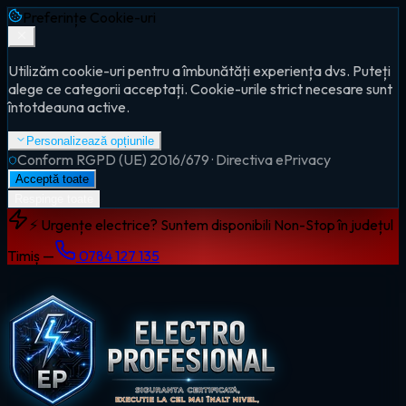
Preferințe Cookie-uri
Utilizăm cookie-uri pentru a îmbunătăți experiența dvs. Puteți
alege ce categorii acceptați. Cookie-urile strict necesare sunt
întotdeauna active.
Personalizează opțiunile
Conform RGPD (UE) 2016/679 · Directiva ePrivacy
Acceptă toate
Respinge toate
⚡ Urgențe electrice? Suntem disponibili Non-Stop în județul
Timiș —
0784 127 135