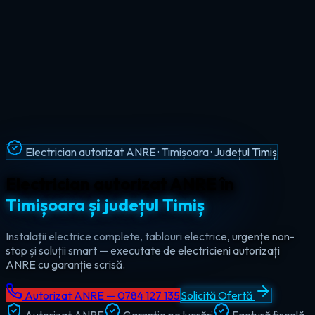
Intervenții Non-Stop · Urgențe Electrice · Timiș
Urgențe electrice non-stop în
tot
județul Timiș
Ajungem la tine în maxim 60 de minute, oricând — ziua sau
noaptea. Electrician de urgență autorizat pentru Timișoara,
Lugoj, Deta și toate localitățile din Timiș.
Autorizat ANRE — 0784 127 135
Solicită Ofertă
Autorizat ANRE
Garanție pe lucrări
Factură fiscală