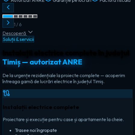
2
/
6
Descoperă
Soluții & servicii
Instalații electrice complete în județul
Timiș — autorizat ANRE
De la urgențe rezidențiale la proiecte complete — acoperim
întreaga gamă de lucrări electrice în județul Timiș.
Instalații electrice complete
Proiectare și execuție pentru case și apartamente la cheie.
Trasee noi îngropate