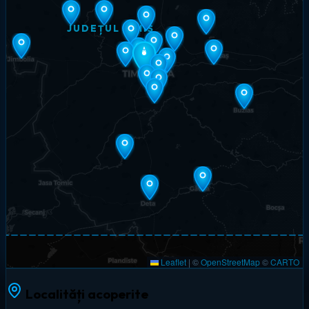
JUDEȚUL TIMIȘ
Leaflet
|
©
OpenStreetMap
©
CARTO
Localități acoperite