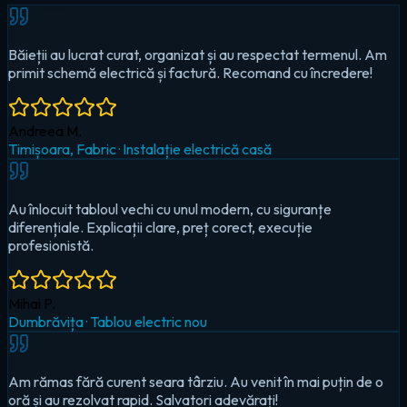
Au înlocuit tabloul vechi cu unul modern, cu siguranțe
diferențiale. Explicații clare, preț corect, execuție
profesionistă.
Mihai P.
Dumbrăvița
·
Tablou electric nou
Am rămas fără curent seara târziu. Au venit în mai puțin de o
oră și au rezolvat rapid. Salvatori adevărați!
Cristina D.
Timișoara, Circumvalațiunii
·
Urgență — pană totală
Au montat iluminat LED în toată casa și un sistem smart pentru
controlul de pe telefon. Foarte mulțumit!