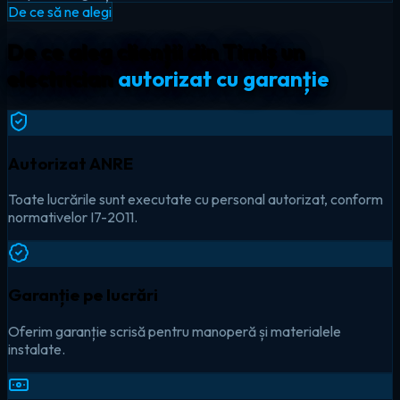
De ce să ne alegi
De ce aleg clienții din Timiș un
electrician
autorizat cu garanție
Autorizat ANRE
Toate lucrările sunt executate cu personal autorizat, conform
normativelor I7-2011.
Garanție pe lucrări
Oferim garanție scrisă pentru manoperă și materialele
instalate.