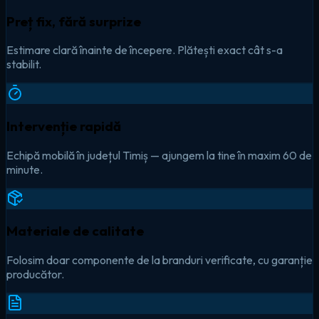
Preț fix, fără surprize
Estimare clară înainte de începere. Plătești exact cât s-a
stabilit.
Intervenție rapidă
Echipă mobilă în județul Timiș — ajungem la tine în maxim 60 de
minute.
Materiale de calitate
Folosim doar componente de la branduri verificate, cu garanție
producător.