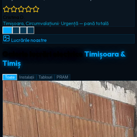
Radu I.
Giroc
·
Iluminat LED & smart home
Lucrările noastre
Galerie lucrări electrice
Timișoara &
Timiș
Toate
Instalații
Tablouri
PRAM