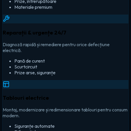
Prize, întrerupătoare
Materiale premium
Reparații & urgențe 24/7
Diagnoză rapidă și remediere pentru orice defecțiune
electrică.
Pană de curent
Scurtcircuit
Prize arse, siguranțe
Tablouri electrice
Montaj, modernizare și redimensionare tablouri pentru consum
modern.
Siguranțe automate