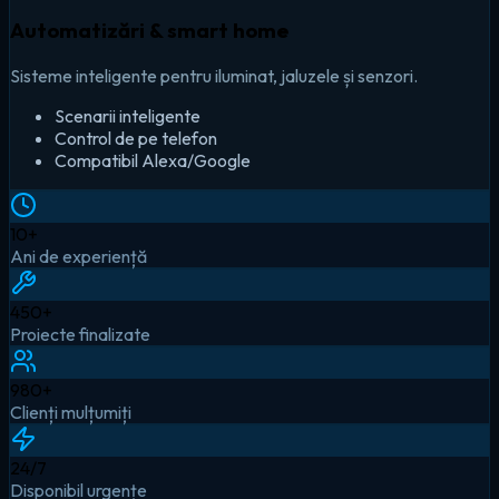
Automatizări & smart home
Sisteme inteligente pentru iluminat, jaluzele și senzori.
Scenarii inteligente
Control de pe telefon
Compatibil Alexa/Google
10
+
Ani de experiență
450
+
Proiecte finalizate
980
+
Clienți mulțumiți
24
/7
Disponibil urgențe