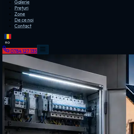
Galerie
Prețuri
Zone
De ce noi
Contact
RO
0784 127 135