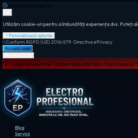
Preferințe Cookie-uri
Utilizăm cookie-uri pentru a îmbunătăți experiența dvs. Puteți al
Personalizează opțiunile
Conform RGPD (UE) 2016/679 · Directiva ePrivacy
Acceptă toate
Respinge toate
⚡ Urgențe electrice? Suntem disponibili Non-Stop în județul 
Blog
Servicii