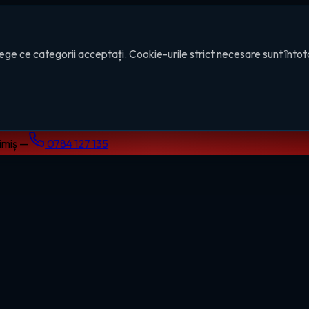
ege ce categorii acceptați. Cookie-urile strict necesare sunt înto
Timiș —
0784 127 135