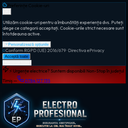
Preferințe Cookie-uri
Utilizăm cookie-uri pentru a îmbunătăți experiența dvs. Puteți
alege ce categorii acceptați. Cookie-urile strict necesare sunt
întotdeauna active.
Personalizează opțiunile
Conform RGPD (UE) 2016/679 · Directiva ePrivacy
Acceptă toate
Respinge toate
⚡ Urgențe electrice? Suntem disponibili Non-Stop în județul
Timiș —
0784 127 135