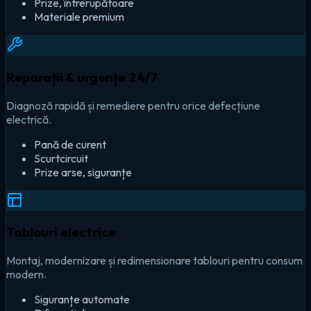
Prize, întrerupătoare
Materiale premium
Reparații & urgențe 24/7
Diagnoză rapidă și remediere pentru orice defecțiune
electrică.
Pană de curent
Scurtcircuit
Prize arse, siguranțe
Tablouri electrice
Montaj, modernizare și redimensionare tablouri pentru consum
modern.
Siguranțe automate