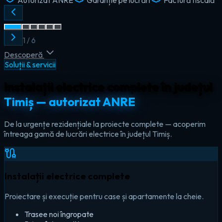
2
/
6
Descoperă
Soluții & servicii
Instalații electrice complete în județul
Timiș — autorizat ANRE
De la urgențe rezidențiale la proiecte complete — acoperim
întreaga gamă de lucrări electrice în județul Timiș.
Instalații electrice complete
Proiectare și execuție pentru case și apartamente la cheie.
Trasee noi îngropate