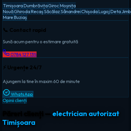
Timișoara
Dumbrăvița
Giroc
Moșnița
Nouă
Ghiroda
Recaș
Săcălaz
Sânandrei
Chișoda
Lugoj
Deta
Jimb
Mare
Buziaș
📞 Contact rapid
Sună acum pentru o estimare gratuită
0784 127 135
⚡ Urgențe 24/7
Ajungem la tine în maxim 60 de minute
WhatsApp
Opinii clienți
Păreri clienți —
electrician autorizat
Timișoara