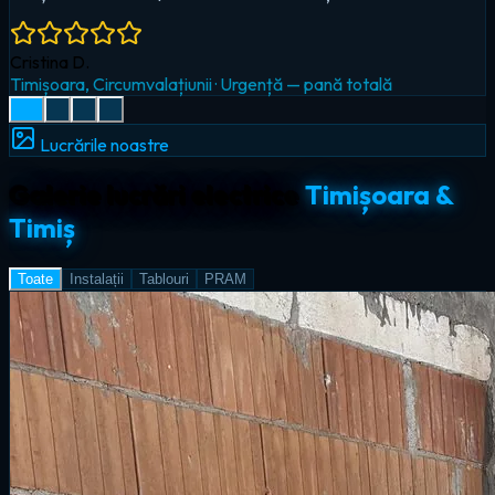
Radu I.
Giroc
·
Iluminat LED & smart home
Lucrările noastre
Galerie lucrări electrice
Timișoara &
Timiș
Toate
Instalații
Tablouri
PRAM