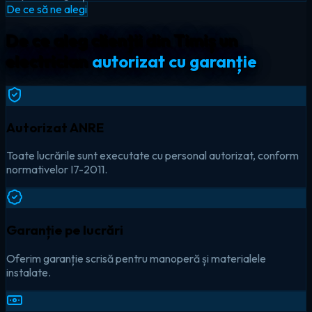
De ce să ne alegi
De ce aleg clienții din Timiș un
electrician
autorizat cu garanție
Autorizat ANRE
Toate lucrările sunt executate cu personal autorizat, conform
normativelor I7-2011.
Garanție pe lucrări
Oferim garanție scrisă pentru manoperă și materialele
instalate.