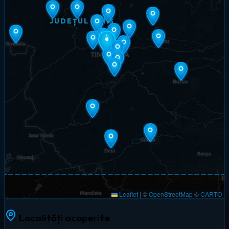
JUDEȚUL TIMIȘ
Leaflet
|
©
OpenStreetMap
©
CARTO
Localități acoperite