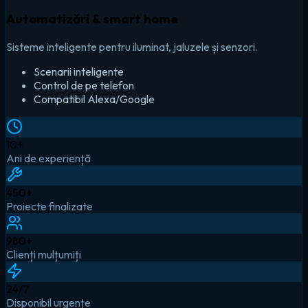
Automatizări & smart home
Sisteme inteligente pentru iluminat, jaluzele și senzori.
Scenarii inteligente
Control de pe telefon
Compatibil Alexa/Google
10
+
Ani de experiență
450
+
Proiecte finalizate
980
+
Clienți mulțumiți
24
/7
Disponibil urgențe