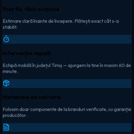
Preț fix, fără surprize
Estimare clară înainte de începere. Plătești exact cât s-a
stabilit.
Intervenție rapidă
Echipă mobilă în județul Timiș — ajungem la tine în maxim 60 de
minute.
Materiale de calitate
Folosim doar componente de la branduri verificate, cu garanție
producător.