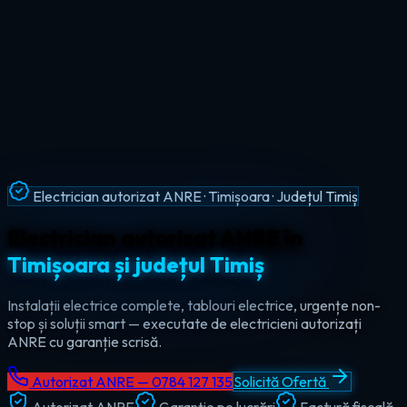
Intervenții Non-Stop · Urgențe Electrice · Timiș
Urgențe electrice non-stop în
tot
județul Timiș
Ajungem la tine în maxim 60 de minute, oricând — ziua sau
noaptea. Electrician de urgență autorizat pentru Timișoara,
Lugoj, Deta și toate localitățile din Timiș.
Autorizat ANRE — 0784 127 135
Solicită Ofertă
Autorizat ANRE
Garanție pe lucrări
Factură fiscală