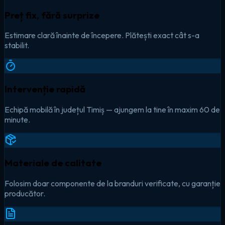
Preț fix, fără surprize
Estimare clară înainte de începere. Plătești exact cât s-a
stabilit.
Intervenție rapidă
Echipă mobilă în județul Timiș — ajungem la tine în maxim 60 de
minute.
Materiale de calitate
Folosim doar componente de la branduri verificate, cu garanție
producător.