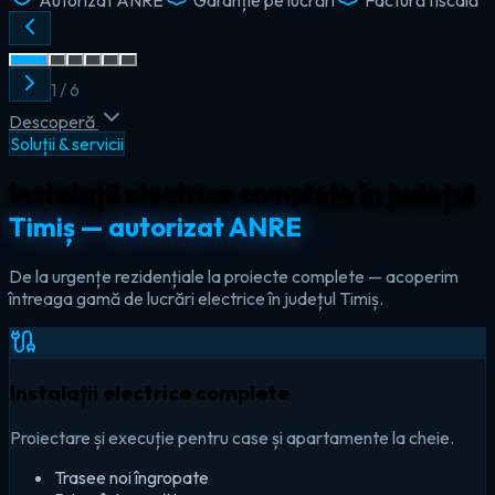
2
/
6
Descoperă
Soluții & servicii
Instalații electrice complete în județul
Timiș — autorizat ANRE
De la urgențe rezidențiale la proiecte complete — acoperim
întreaga gamă de lucrări electrice în județul Timiș.
Instalații electrice complete
Proiectare și execuție pentru case și apartamente la cheie.
Trasee noi îngropate