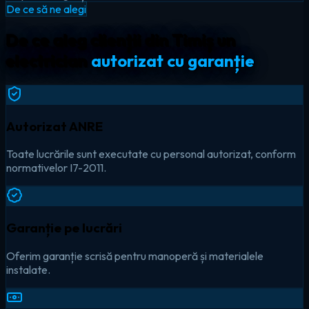
De ce să ne alegi
De ce aleg clienții din Timiș un
electrician
autorizat cu garanție
Autorizat ANRE
Toate lucrările sunt executate cu personal autorizat, conform
normativelor I7-2011.
Garanție pe lucrări
Oferim garanție scrisă pentru manoperă și materialele
instalate.