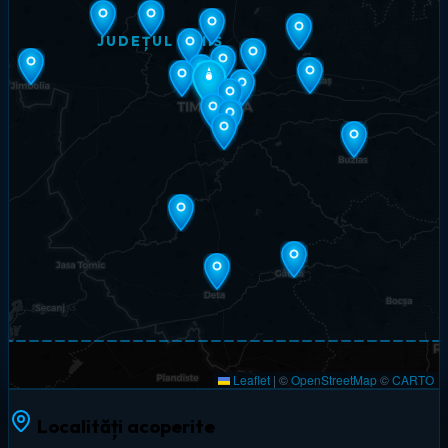
JUDEȚUL TIMIȘ
Leaflet
|
©
OpenStreetMap
©
CARTO
Localități acoperite