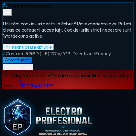
Preferințe Cookie-uri
Utilizăm cookie-uri pentru a îmbunătăți experiența dvs. Puteți
alege ce categorii acceptați. Cookie-urile strict necesare sunt
întotdeauna active.
Personalizează opțiunile
Conform RGPD (UE) 2016/679 · Directiva ePrivacy
Acceptă toate
Respinge toate
⚡ Urgențe electrice? Suntem disponibili Non-Stop în județul
Timiș —
0784 127 135