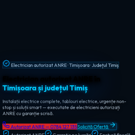
Intervenții Non-Stop · Urgențe Electrice · Timiș
Urgențe electrice non-stop în
tot
județul Timiș
Ajungem la tine în maxim 60 de minute, oricând — ziua sau
noaptea. Electrician de urgență autorizat pentru Timișoara,
Lugoj, Deta și toate localitățile din Timiș.
Autorizat ANRE — 0784 127 135
Solicită Ofertă
Autorizat ANRE
Garanție pe lucrări
Factură fiscală