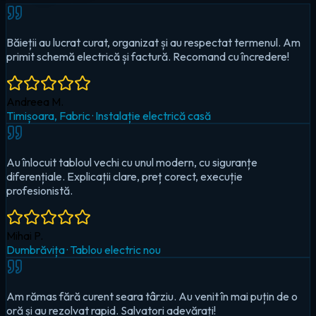
Au înlocuit tabloul vechi cu unul modern, cu siguranțe
diferențiale. Explicații clare, preț corect, execuție
profesionistă.
Mihai P.
Dumbrăvița
·
Tablou electric nou
Am rămas fără curent seara târziu. Au venit în mai puțin de o
oră și au rezolvat rapid. Salvatori adevărați!
Cristina D.
Timișoara, Circumvalațiunii
·
Urgență — pană totală
Au montat iluminat LED în toată casa și un sistem smart pentru
controlul de pe telefon. Foarte mulțumit!