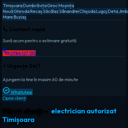
Timișoara
Dumbrăvița
Giroc
Moșnița
Nouă
Ghiroda
Recaș
Săcălaz
Sânandrei
Chișoda
Lugoj
Deta
Jimb
Mare
Buziaș
📞 Contact rapid
Sună acum pentru o estimare gratuită
0784 127 135
⚡ Urgențe 24/7
Ajungem la tine în maxim 60 de minute
WhatsApp
Opinii clienți
Păreri clienți —
electrician autorizat
Timișoara