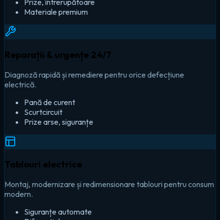
Prize, întrerupătoare
Materiale premium
Reparații & urgențe 24/7
Diagnoză rapidă și remediere pentru orice defecțiune
electrică.
Pană de curent
Scurtcircuit
Prize arse, siguranțe
Tablouri electrice
Montaj, modernizare și redimensionare tablouri pentru consum
modern.
Siguranțe automate