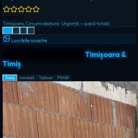
Radu I.
Giroc
·
Iluminat LED & smart home
Lucrările noastre
Galerie lucrări electrice
Timișoara &
Timiș
Toate
Instalații
Tablouri
PRAM