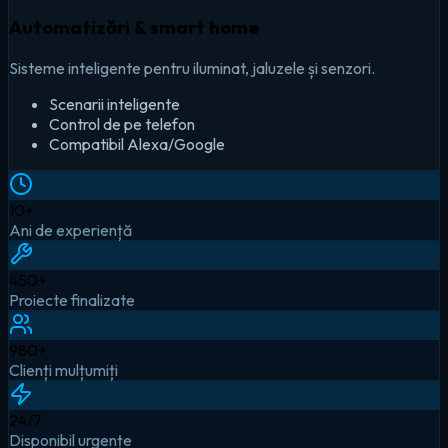
Automatizări & smart home
Sisteme inteligente pentru iluminat, jaluzele și senzori.
Scenarii inteligente
Control de pe telefon
Compatibil Alexa/Google
10
+
Ani de experiență
450
+
Proiecte finalizate
980
+
Clienți mulțumiți
24
/7
Disponibil urgențe