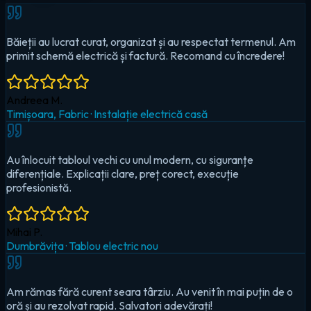
Au înlocuit tabloul vechi cu unul modern, cu siguranțe
diferențiale. Explicații clare, preț corect, execuție
profesionistă.
Mihai P.
Dumbrăvița
·
Tablou electric nou
Am rămas fără curent seara târziu. Au venit în mai puțin de o
oră și au rezolvat rapid. Salvatori adevărați!
Cristina D.
Timișoara, Circumvalațiunii
·
Urgență — pană totală
Au montat iluminat LED în toată casa și un sistem smart pentru
controlul de pe telefon. Foarte mulțumit!