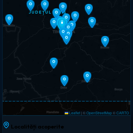
JUDEȚUL TIMIȘ
Leaflet
|
©
OpenStreetMap
©
CARTO
Localități acoperite