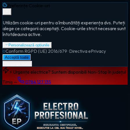
Preferințe Cookie-uri
Utilizăm cookie-uri pentru a îmbunătăți experiența dvs. Puteți
alege ce categorii acceptați. Cookie-urile strict necesare sunt
întotdeauna active.
Personalizează opțiunile
Conform RGPD (UE) 2016/679 · Directiva ePrivacy
Acceptă toate
Respinge toate
⚡ Urgențe electrice? Suntem disponibili Non-Stop în județul
Timiș —
0784 127 135