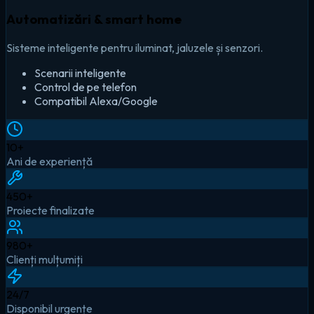
Automatizări & smart home
Sisteme inteligente pentru iluminat, jaluzele și senzori.
Scenarii inteligente
Control de pe telefon
Compatibil Alexa/Google
10
+
Ani de experiență
450
+
Proiecte finalizate
980
+
Clienți mulțumiți
24
/7
Disponibil urgențe