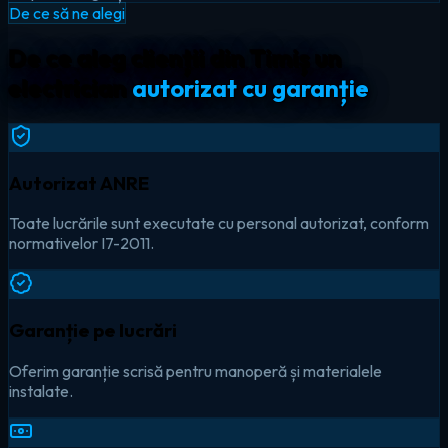
De ce să ne alegi
De ce aleg clienții din Timiș un
electrician
autorizat cu garanție
Autorizat ANRE
Toate lucrările sunt executate cu personal autorizat, conform
normativelor I7-2011.
Garanție pe lucrări
Oferim garanție scrisă pentru manoperă și materialele
instalate.