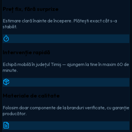
Preț fix, fără surprize
Estimare clară înainte de începere. Plătești exact cât s-a
stabilit.
Intervenție rapidă
Echipă mobilă în județul Timiș — ajungem la tine în maxim 60 de
minute.
Materiale de calitate
Folosim doar componente de la branduri verificate, cu garanție
producător.