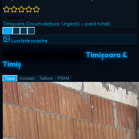
Radu I.
Giroc
·
Iluminat LED & smart home
Lucrările noastre
Galerie lucrări electrice
Timișoara &
Timiș
Toate
Instalații
Tablouri
PRAM