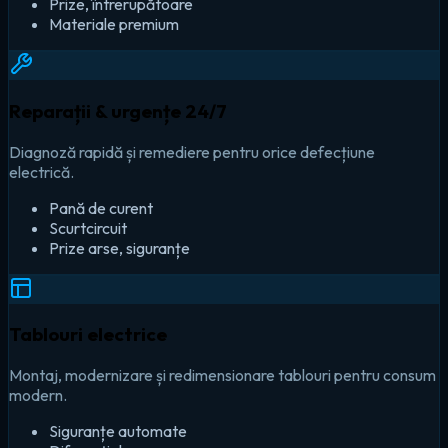
Prize, întrerupătoare
Materiale premium
Reparații & urgențe 24/7
Diagnoză rapidă și remediere pentru orice defecțiune
electrică.
Pană de curent
Scurtcircuit
Prize arse, siguranțe
Tablouri electrice
Montaj, modernizare și redimensionare tablouri pentru consum
modern.
Siguranțe automate