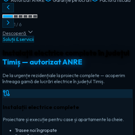
2
/
6
Descoperă
Soluții & servicii
Instalații electrice complete în județul
Timiș — autorizat ANRE
De la urgențe rezidențiale la proiecte complete — acoperim
întreaga gamă de lucrări electrice în județul Timiș.
Instalații electrice complete
Proiectare și execuție pentru case și apartamente la cheie.
Trasee noi îngropate