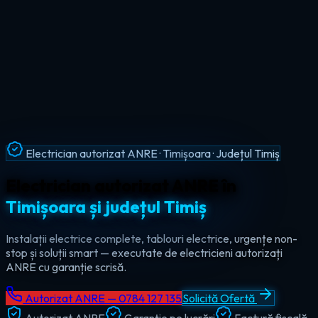
Intervenții Non-Stop · Urgențe Electrice · Timiș
Urgențe electrice non-stop în
tot
județul Timiș
Ajungem la tine în maxim 60 de minute, oricând — ziua sau
noaptea. Electrician de urgență autorizat pentru Timișoara,
Lugoj, Deta și toate localitățile din Timiș.
Autorizat ANRE — 0784 127 135
Solicită Ofertă
Autorizat ANRE
Garanție pe lucrări
Factură fiscală