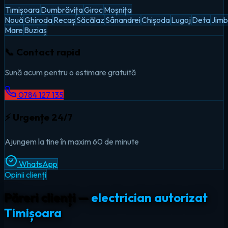
Timișoara
Dumbrăvița
Giroc
Moșnița
Nouă
Ghiroda
Recaș
Săcălaz
Sânandrei
Chișoda
Lugoj
Deta
Jimb
Mare
Buziaș
📞 Contact rapid
Sună acum pentru o estimare gratuită
0784 127 135
⚡ Urgențe 24/7
Ajungem la tine în maxim 60 de minute
WhatsApp
Opinii clienți
Păreri clienți —
electrician autorizat
Timișoara