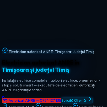
Intervenții Non-Stop · Urgențe Electrice · Timiș
Urgențe electrice non-stop în
tot
județul Timiș
Ajungem la tine în maxim 60 de minute, oricând — ziua sau
noaptea. Electrician de urgență autorizat pentru Timișoara,
Lugoj, Deta și toate localitățile din Timiș.
Autorizat ANRE — 0784 127 135
Solicită Ofertă
Autorizat ANRE
Garanție pe lucrări
Factură fiscală