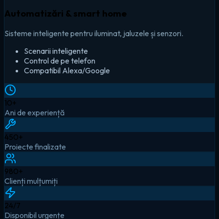
Automatizări & smart home
Sisteme inteligente pentru iluminat, jaluzele și senzori.
Scenarii inteligente
Control de pe telefon
Compatibil Alexa/Google
10
+
Ani de experiență
450
+
Proiecte finalizate
980
+
Clienți mulțumiți
24
/7
Disponibil urgențe