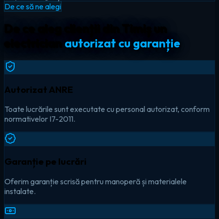
De ce să ne alegi
De ce aleg clienții din Timiș un
electrician
autorizat cu garanție
Autorizat ANRE
Toate lucrările sunt executate cu personal autorizat, conform
normativelor I7-2011.
Garanție pe lucrări
Oferim garanție scrisă pentru manoperă și materialele
instalate.