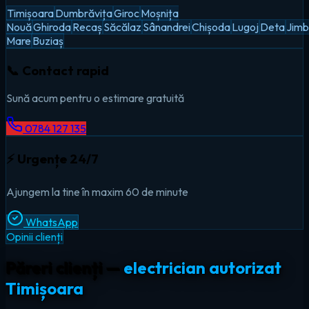
Timișoara
Dumbrăvița
Giroc
Moșnița
Nouă
Ghiroda
Recaș
Săcălaz
Sânandrei
Chișoda
Lugoj
Deta
Jimb
Mare
Buziaș
📞 Contact rapid
Sună acum pentru o estimare gratuită
0784 127 135
⚡ Urgențe 24/7
Ajungem la tine în maxim 60 de minute
WhatsApp
Opinii clienți
Păreri clienți —
electrician autorizat
Timișoara