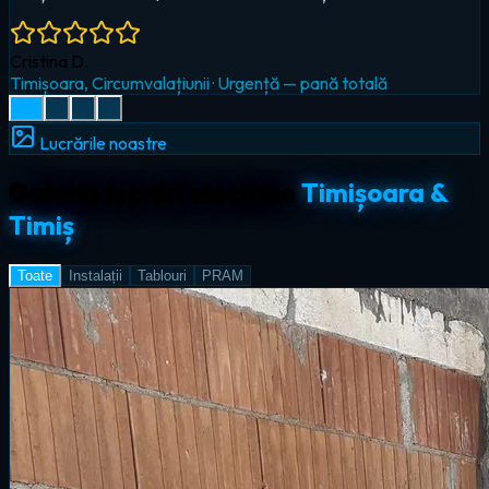
Radu I.
Giroc
·
Iluminat LED & smart home
Lucrările noastre
Galerie lucrări electrice
Timișoara &
Timiș
Toate
Instalații
Tablouri
PRAM