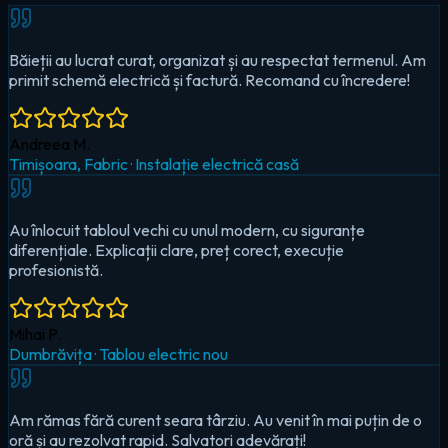
Au înlocuit tabloul vechi cu unul modern, cu siguranțe
diferențiale. Explicații clare, preț corect, execuție
profesionistă.
Mihai P.
Dumbrăvița
·
Tablou electric nou
Am rămas fără curent seara târziu. Au venit în mai puțin de o
oră și au rezolvat rapid. Salvatori adevărați!
Cristina D.
Timișoara, Circumvalațiunii
·
Urgență — pană totală
Au montat iluminat LED în toată casa și un sistem smart pentru
controlul de pe telefon. Foarte mulțumit!