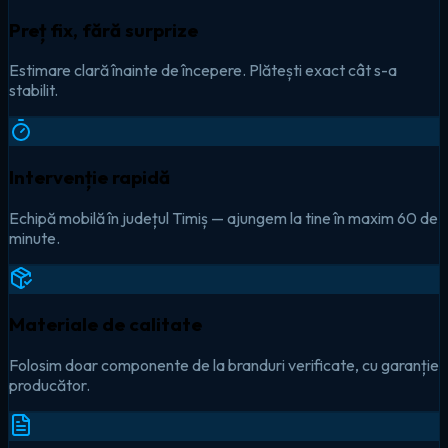
Preț fix, fără surprize
Estimare clară înainte de începere. Plătești exact cât s-a
stabilit.
Intervenție rapidă
Echipă mobilă în județul Timiș — ajungem la tine în maxim 60 de
minute.
Materiale de calitate
Folosim doar componente de la branduri verificate, cu garanție
producător.