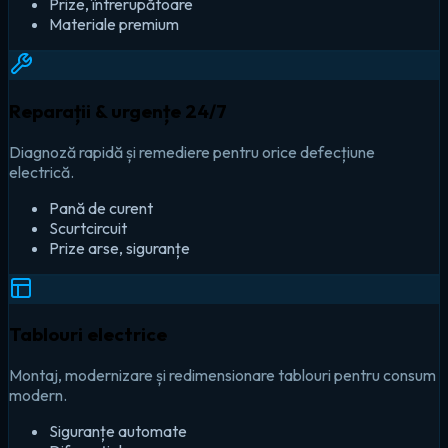
Prize, întrerupătoare
Materiale premium
Reparații & urgențe 24/7
Diagnoză rapidă și remediere pentru orice defecțiune
electrică.
Pană de curent
Scurtcircuit
Prize arse, siguranțe
Tablouri electrice
Montaj, modernizare și redimensionare tablouri pentru consum
modern.
Siguranțe automate