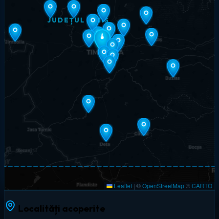
JUDEȚUL TIMIȘ
Leaflet
|
©
OpenStreetMap
©
CARTO
Localități acoperite