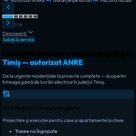
2
/
6
Descoperă
Soluții & servicii
Instalații electrice complete în județul
Timiș — autorizat ANRE
De la urgențe rezidențiale la proiecte complete — acoperim
întreaga gamă de lucrări electrice în județul Timiș.
Instalații electrice complete
Proiectare și execuție pentru case și apartamente la cheie.
Trasee noi îngropate