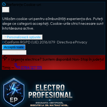
Preferințe Cookie-uri
Utilizăm cookie-uri pentru a îmbunătăți experiența dvs. Puteți
alege ce categorii acceptați. Cookie-urile strict necesare sunt
întotdeauna active.
Personalizează opțiunile
Conform RGPD (UE) 2016/679 · Directiva ePrivacy
Acceptă toate
Respinge toate
⚡ Urgențe electrice? Suntem disponibili Non-Stop în județul
Timiș —
0784 127 135