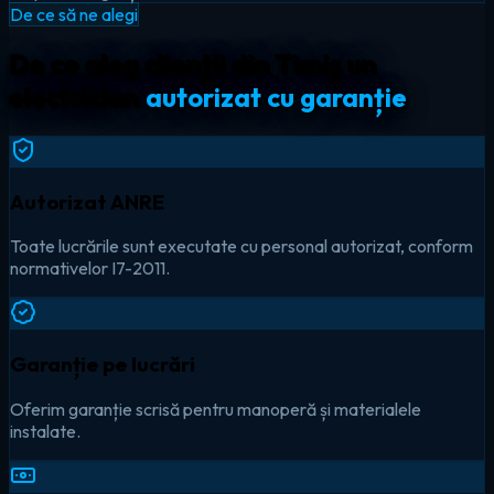
De ce să ne alegi
De ce aleg clienții din Timiș un
electrician
autorizat cu garanție
Autorizat ANRE
Toate lucrările sunt executate cu personal autorizat, conform
normativelor I7-2011.
Garanție pe lucrări
Oferim garanție scrisă pentru manoperă și materialele
instalate.