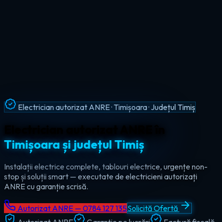
Intervenții Non-Stop · Urgențe Electrice · Timiș
Urgențe electrice non-stop în
tot
județul Timiș
Ajungem la tine în maxim 60 de minute, oricând — ziua sau
noaptea. Electrician de urgență autorizat pentru Timișoara,
Lugoj, Deta și toate localitățile din Timiș.
Autorizat ANRE — 0784 127 135
Solicită Ofertă
Autorizat ANRE
Garanție pe lucrări
Factură fiscală