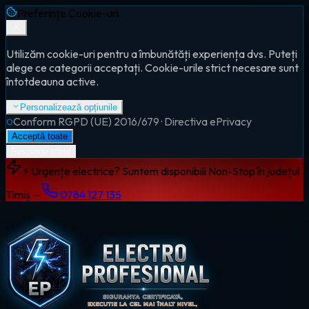
Preferințe Cookie-uri
Utilizăm cookie-uri pentru a îmbunătăți experiența dvs. Puteți
alege ce categorii acceptați. Cookie-urile strict necesare sunt
întotdeauna active.
Personalizează opțiunile
Conform RGPD (UE) 2016/679 · Directiva ePrivacy
Acceptă toate
Respinge toate
⚡ Urgențe electrice? Suntem disponibili Non-Stop în județul
Timiș —
0784 127 135