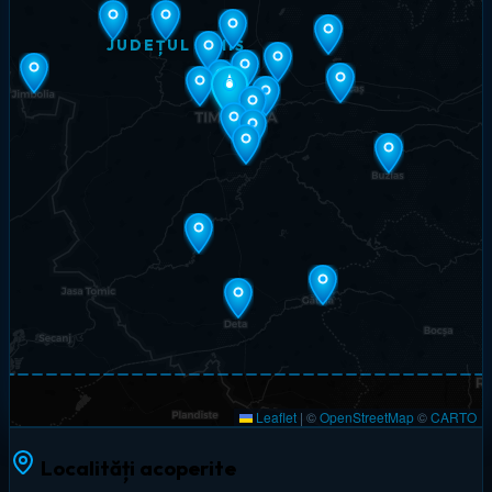
JUDEȚUL TIMIȘ
Leaflet
|
©
OpenStreetMap
©
CARTO
Localități acoperite