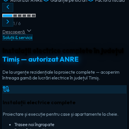
2
/
6
Descoperă
Soluții & servicii
Instalații electrice complete în județul
Timiș — autorizat ANRE
De la urgențe rezidențiale la proiecte complete — acoperim
întreaga gamă de lucrări electrice în județul Timiș.
Instalații electrice complete
Proiectare și execuție pentru case și apartamente la cheie.
Trasee noi îngropate