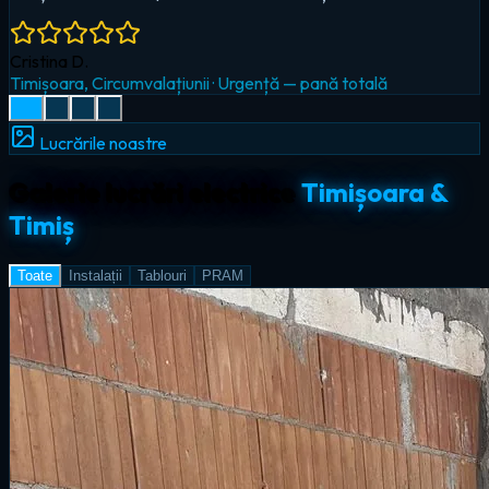
Radu I.
Giroc
·
Iluminat LED & smart home
Lucrările noastre
Galerie lucrări electrice
Timișoara &
Timiș
Toate
Instalații
Tablouri
PRAM