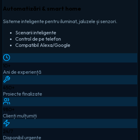
Automatizări & smart home
Sisteme inteligente pentru iluminat, jaluzele și senzori.
Scenarii inteligente
Control de pe telefon
Compatibil Alexa/Google
10
+
Ani de experiență
450
+
Proiecte finalizate
980
+
Clienți mulțumiți
24
/7
Disponibil urgențe