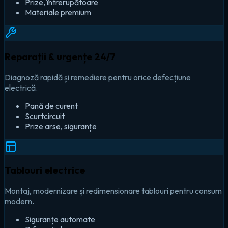
Prize, întrerupătoare
Materiale premium
Reparații & urgențe 24/7
Diagnoză rapidă și remediere pentru orice defecțiune
electrică.
Pană de curent
Scurtcircuit
Prize arse, siguranțe
Tablouri electrice
Montaj, modernizare și redimensionare tablouri pentru consum
modern.
Siguranțe automate