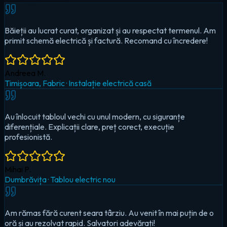
Au înlocuit tabloul vechi cu unul modern, cu siguranțe
diferențiale. Explicații clare, preț corect, execuție
profesionistă.
Mihai P.
Dumbrăvița
·
Tablou electric nou
Am rămas fără curent seara târziu. Au venit în mai puțin de o
oră și au rezolvat rapid. Salvatori adevărați!
Cristina D.
Timișoara, Circumvalațiunii
·
Urgență — pană totală
Au montat iluminat LED în toată casa și un sistem smart pentru
controlul de pe telefon. Foarte mulțumit!