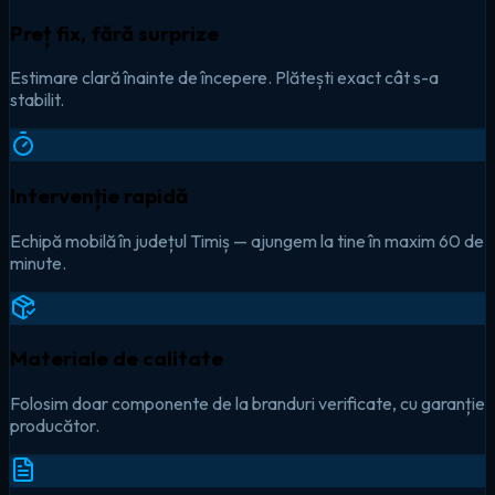
Preț fix, fără surprize
Estimare clară înainte de începere. Plătești exact cât s-a
stabilit.
Intervenție rapidă
Echipă mobilă în județul Timiș — ajungem la tine în maxim 60 de
minute.
Materiale de calitate
Folosim doar componente de la branduri verificate, cu garanție
producător.