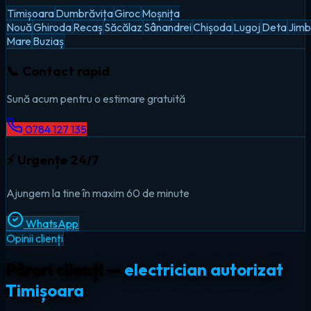
Timișoara
Dumbrăvița
Giroc
Moșnița
Nouă
Ghiroda
Recaș
Săcălaz
Sânandrei
Chișoda
Lugoj
Deta
Jimb
Mare
Buziaș
📞 Contact rapid
Sună acum pentru o estimare gratuită
0784 127 135
⚡ Urgențe 24/7
Ajungem la tine în maxim 60 de minute
WhatsApp
Opinii clienți
Păreri clienți —
electrician autorizat
Timișoara