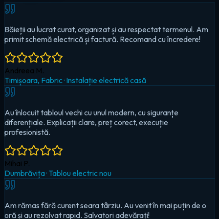
Au înlocuit tabloul vechi cu unul modern, cu siguranțe
diferențiale. Explicații clare, preț corect, execuție
profesionistă.
Mihai P.
Dumbrăvița
·
Tablou electric nou
Am rămas fără curent seara târziu. Au venit în mai puțin de o
oră și au rezolvat rapid. Salvatori adevărați!
Cristina D.
Timișoara, Circumvalațiunii
·
Urgență — pană totală
Au montat iluminat LED în toată casa și un sistem smart pentru
controlul de pe telefon. Foarte mulțumit!