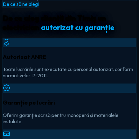
De ce să ne alegi
De ce aleg clienții din Timiș un
electrician
autorizat cu garanție
Autorizat ANRE
Toate lucrările sunt executate cu personal autorizat, conform
normativelor I7-2011.
Garanție pe lucrări
Oferim garanție scrisă pentru manoperă și materialele
instalate.