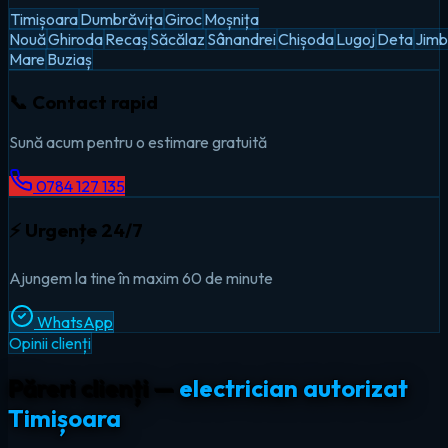
Timișoara
Dumbrăvița
Giroc
Moșnița
Nouă
Ghiroda
Recaș
Săcălaz
Sânandrei
Chișoda
Lugoj
Deta
Jimb
Mare
Buziaș
📞 Contact rapid
Sună acum pentru o estimare gratuită
0784 127 135
⚡ Urgențe 24/7
Ajungem la tine în maxim 60 de minute
WhatsApp
Opinii clienți
Păreri clienți —
electrician autorizat
Timișoara