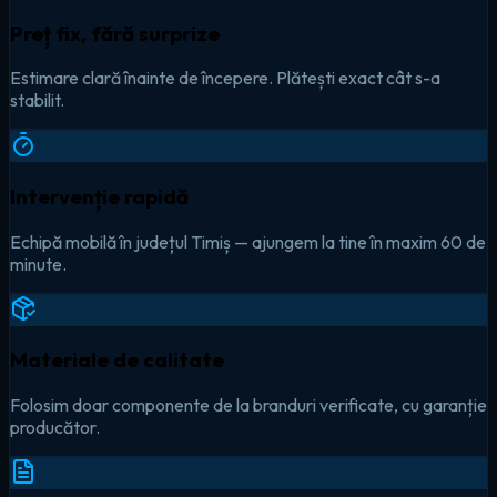
Preț fix, fără surprize
Estimare clară înainte de începere. Plătești exact cât s-a
stabilit.
Intervenție rapidă
Echipă mobilă în județul Timiș — ajungem la tine în maxim 60 de
minute.
Materiale de calitate
Folosim doar componente de la branduri verificate, cu garanție
producător.