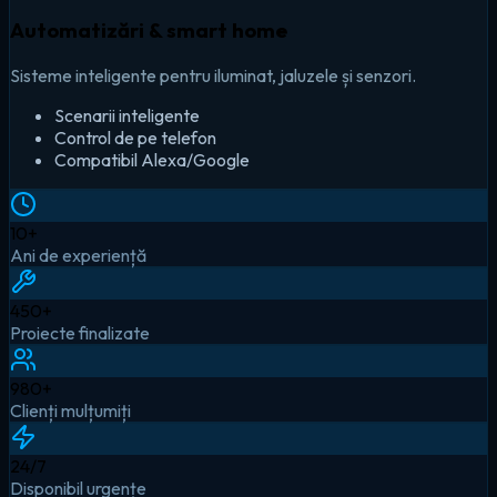
Automatizări & smart home
Sisteme inteligente pentru iluminat, jaluzele și senzori.
Scenarii inteligente
Control de pe telefon
Compatibil Alexa/Google
10
+
Ani de experiență
450
+
Proiecte finalizate
980
+
Clienți mulțumiți
24
/7
Disponibil urgențe