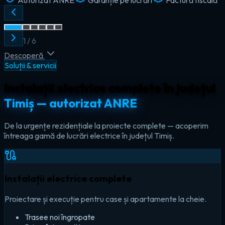
2
/
6
Descoperă
Soluții & servicii
Instalații electrice complete în județul
Timiș — autorizat ANRE
De la urgențe rezidențiale la proiecte complete — acoperim
întreaga gamă de lucrări electrice în județul Timiș.
Instalații electrice complete
Proiectare și execuție pentru case și apartamente la cheie.
Trasee noi îngropate