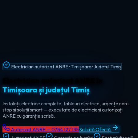
Intervenții Non-Stop · Urgențe Electrice · Timiș
Urgențe electrice non-stop în
tot
județul Timiș
Ajungem la tine în maxim 60 de minute, oricând — ziua sau
noaptea. Electrician de urgență autorizat pentru Timișoara,
Lugoj, Deta și toate localitățile din Timiș.
Autorizat ANRE — 0784 127 135
Solicită Ofertă
Autorizat ANRE
Garanție pe lucrări
Factură fiscală