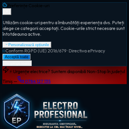
Preferințe Cookie-uri
Utilizăm cookie-uri pentru a îmbunătăți experiența dvs. Puteți
alege ce categorii acceptați. Cookie-urile strict necesare sunt
întotdeauna active.
Personalizează opțiunile
Conform RGPD (UE) 2016/679 · Directiva ePrivacy
Acceptă toate
Respinge toate
⚡ Urgențe electrice? Suntem disponibili Non-Stop în județul
Timiș —
0784 127 135