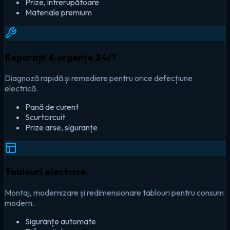
Prize, întrerupătoare
Materiale premium
Reparații & urgențe 24/7
Diagnoză rapidă și remediere pentru orice defecțiune
electrică.
Pană de curent
Scurtcircuit
Prize arse, siguranțe
Tablouri electrice
Montaj, modernizare și redimensionare tablouri pentru consum
modern.
Siguranțe automate