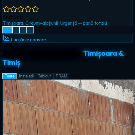
Radu I.
Giroc
·
Iluminat LED & smart home
Lucrările noastre
Galerie lucrări electrice
Timișoara &
Timiș
Toate
Instalații
Tablouri
PRAM