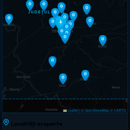
JUDEȚUL TIMIȘ
Leaflet
|
©
OpenStreetMap
©
CARTO
Localități acoperite