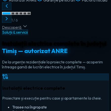
2
/
6
Descoperă
Soluții & servicii
Instalații electrice complete în județul
Timiș — autorizat ANRE
De la urgențe rezidențiale la proiecte complete — acoperim
întreaga gamă de lucrări electrice în județul Timiș.
Instalații electrice complete
Proiectare și execuție pentru case și apartamente la cheie.
Trasee noi îngropate