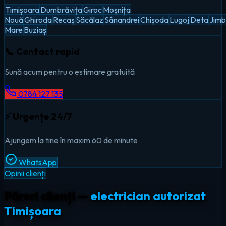
Timișoara
Dumbrăvița
Giroc
Moșnița
Nouă
Ghiroda
Recaș
Săcălaz
Sânandrei
Chișoda
Lugoj
Deta
Jimb
Mare
Buziaș
📞 Contact rapid
Sună acum pentru o estimare gratuită
0784 127 135
⚡ Urgențe 24/7
Ajungem la tine în maxim 60 de minute
WhatsApp
Opinii clienți
Păreri clienți —
electrician autorizat
Timișoara