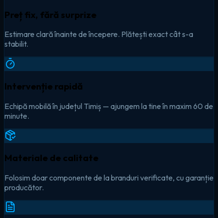
Preț fix, fără surprize
Estimare clară înainte de începere. Plătești exact cât s-a
stabilit.
Intervenție rapidă
Echipă mobilă în județul Timiș — ajungem la tine în maxim 60 de
minute.
Materiale de calitate
Folosim doar componente de la branduri verificate, cu garanție
producător.