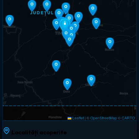
JUDEȚUL TIMIȘ
Leaflet
|
©
OpenStreetMap
©
CARTO
Localități acoperite