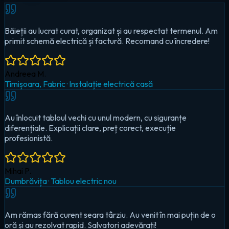
Au înlocuit tabloul vechi cu unul modern, cu siguranțe
diferențiale. Explicații clare, preț corect, execuție
profesionistă.
Mihai P.
Dumbrăvița
·
Tablou electric nou
Am rămas fără curent seara târziu. Au venit în mai puțin de o
oră și au rezolvat rapid. Salvatori adevărați!
Cristina D.
Timișoara, Circumvalațiunii
·
Urgență — pană totală
Au montat iluminat LED în toată casa și un sistem smart pentru
controlul de pe telefon. Foarte mulțumit!