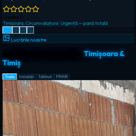
Radu I.
Giroc
·
Iluminat LED & smart home
Lucrările noastre
Galerie lucrări electrice
Timișoara &
Timiș
Toate
Instalații
Tablouri
PRAM