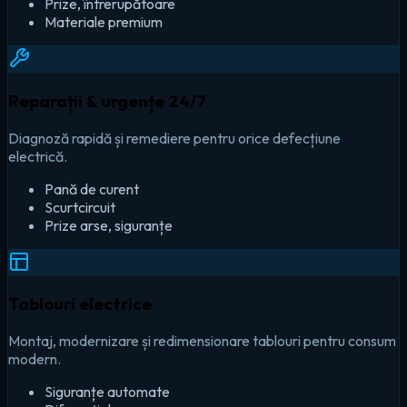
Prize, întrerupătoare
Materiale premium
Reparații & urgențe 24/7
Diagnoză rapidă și remediere pentru orice defecțiune
electrică.
Pană de curent
Scurtcircuit
Prize arse, siguranțe
Tablouri electrice
Montaj, modernizare și redimensionare tablouri pentru consum
modern.
Siguranțe automate