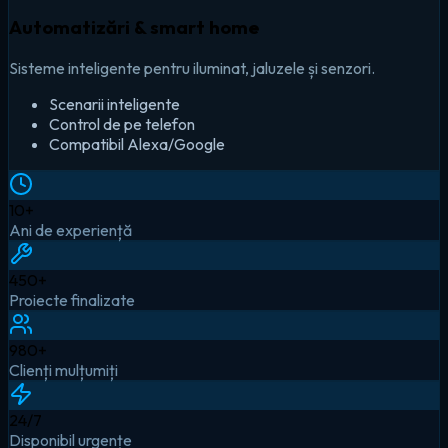
Automatizări & smart home
Sisteme inteligente pentru iluminat, jaluzele și senzori.
Scenarii inteligente
Control de pe telefon
Compatibil Alexa/Google
10
+
Ani de experiență
450
+
Proiecte finalizate
980
+
Clienți mulțumiți
24
/7
Disponibil urgențe