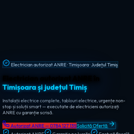
Intervenții Non-Stop · Urgențe Electrice · Timiș
Urgențe electrice non-stop în
tot
județul Timiș
Ajungem la tine în maxim 60 de minute, oricând — ziua sau
noaptea. Electrician de urgență autorizat pentru Timișoara,
Lugoj, Deta și toate localitățile din Timiș.
Autorizat ANRE — 0784 127 135
Solicită Ofertă
Autorizat ANRE
Garanție pe lucrări
Factură fiscală