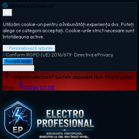
Preferințe Cookie-uri
Utilizăm cookie-uri pentru a îmbunătăți experiența dvs. Puteți
alege ce categorii acceptați. Cookie-urile strict necesare sunt
întotdeauna active.
Personalizează opțiunile
Conform RGPD (UE) 2016/679 · Directiva ePrivacy
Acceptă toate
Respinge toate
⚡ Urgențe electrice? Suntem disponibili Non-Stop în județul
Timiș —
0784 127 135