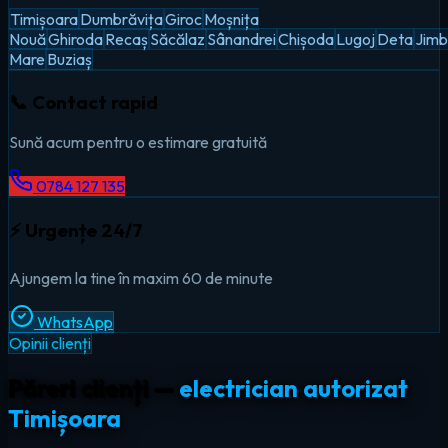
Timișoara
Dumbrăvița
Giroc
Moșnița
Nouă
Ghiroda
Recaș
Săcălaz
Sânandrei
Chișoda
Lugoj
Deta
Jimb
Mare
Buziaș
📞 Contact rapid
Sună acum pentru o estimare gratuită
0784 127 135
⚡ Urgențe 24/7
Ajungem la tine în maxim 60 de minute
WhatsApp
Opinii clienți
Păreri clienți —
electrician autorizat
Timișoara