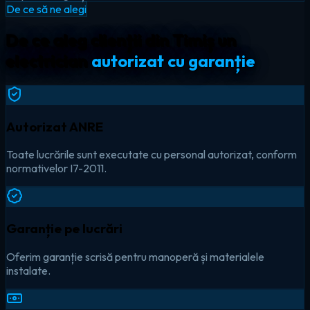
De ce să ne alegi
De ce aleg clienții din Timiș un
electrician
autorizat cu garanție
Autorizat ANRE
Toate lucrările sunt executate cu personal autorizat, conform
normativelor I7-2011.
Garanție pe lucrări
Oferim garanție scrisă pentru manoperă și materialele
instalate.