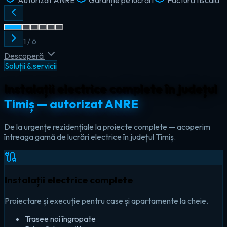
2
/
6
Descoperă
Soluții & servicii
Instalații electrice complete în județul
Timiș — autorizat ANRE
De la urgențe rezidențiale la proiecte complete — acoperim
întreaga gamă de lucrări electrice în județul Timiș.
Instalații electrice complete
Proiectare și execuție pentru case și apartamente la cheie.
Trasee noi îngropate