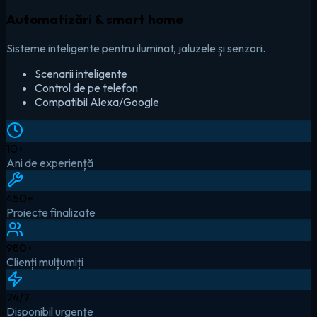
Automatizări & smart home
Sisteme inteligente pentru iluminat, jaluzele și senzori.
Scenarii inteligente
Control de pe telefon
Compatibil Alexa/Google
10
+
Ani de experiență
450
+
Proiecte finalizate
980
+
Clienți mulțumiți
24
/7
Disponibil urgențe