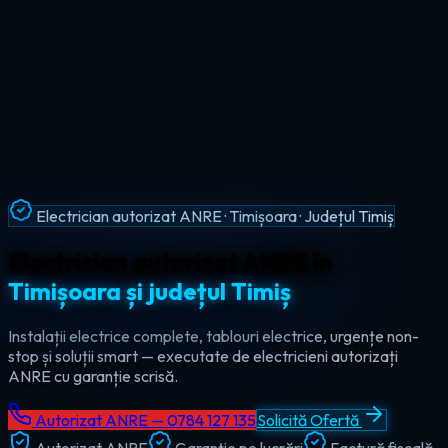
Intervenții Non-Stop · Urgențe Electrice · Timiș
Urgențe electrice non-stop în
tot
județul Timiș
Ajungem la tine în maxim 60 de minute, oricând — ziua sau
noaptea. Electrician de urgență autorizat pentru Timișoara,
Lugoj, Deta și toate localitățile din Timiș.
Autorizat ANRE — 0784 127 135
Solicită Ofertă
Autorizat ANRE
Garanție pe lucrări
Factură fiscală