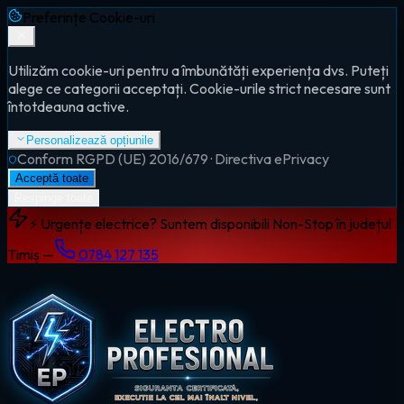
Preferințe Cookie-uri
Utilizăm cookie-uri pentru a îmbunătăți experiența dvs. Puteți
alege ce categorii acceptați. Cookie-urile strict necesare sunt
întotdeauna active.
Personalizează opțiunile
Conform RGPD (UE) 2016/679 · Directiva ePrivacy
Acceptă toate
Respinge toate
⚡ Urgențe electrice? Suntem disponibili Non-Stop în județul
Timiș —
0784 127 135