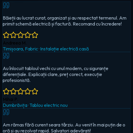
Au înlocuit tabloul vechi cu unul modern, cu siguranțe
diferențiale. Explicații clare, preț corect, execuție
profesionistă.
Mihai P.
Dumbrăvița
·
Tablou electric nou
Am rămas fără curent seara târziu. Au venit în mai puțin de o
oră și au rezolvat rapid. Salvatori adevărați!
Cristina D.
Timișoara, Circumvalațiunii
·
Urgență — pană totală
Au montat iluminat LED în toată casa și un sistem smart pentru
controlul de pe telefon. Foarte mulțumit!