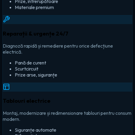
Prize, întrerupătoare
Materiale premium
Reparații & urgențe 24/7
Diagnoză rapidă și remediere pentru orice defecțiune
electrică.
Pană de curent
Scurtcircuit
Prize arse, siguranțe
Tablouri electrice
Montaj, modernizare și redimensionare tablouri pentru consum
modern.
Siguranțe automate