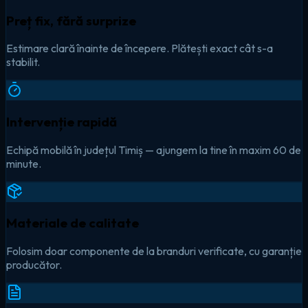
Preț fix, fără surprize
Estimare clară înainte de începere. Plătești exact cât s-a
stabilit.
Intervenție rapidă
Echipă mobilă în județul Timiș — ajungem la tine în maxim 60 de
minute.
Materiale de calitate
Folosim doar componente de la branduri verificate, cu garanție
producător.