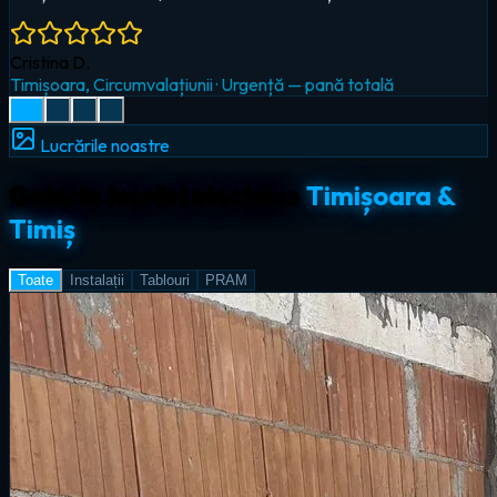
Radu I.
Giroc
·
Iluminat LED & smart home
Lucrările noastre
Galerie lucrări electrice
Timișoara &
Timiș
Toate
Instalații
Tablouri
PRAM