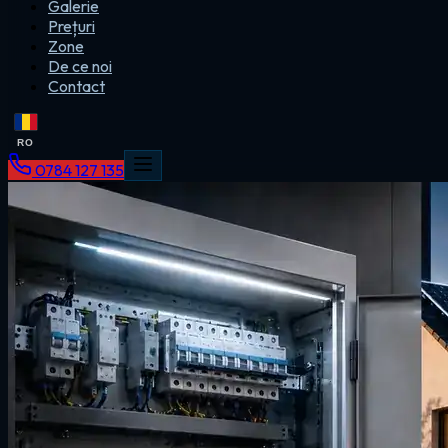
Galerie
Prețuri
Zone
De ce noi
Contact
RO
0784 127 135