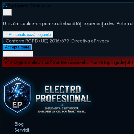
Preferințe Cookie-uri
Utilizăm cookie-uri pentru a îmbunătăți experiența dvs. Puteți al
Personalizează opțiunile
Conform RGPD (UE) 2016/679 · Directiva ePrivacy
Acceptă toate
Respinge toate
⚡ Urgențe electrice? Suntem disponibili Non-Stop în județul 
Blog
Servicii