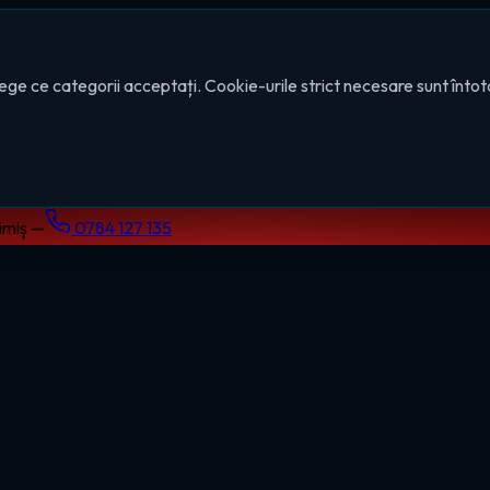
ege ce categorii acceptați. Cookie-urile strict necesare sunt înto
Timiș —
0784 127 135