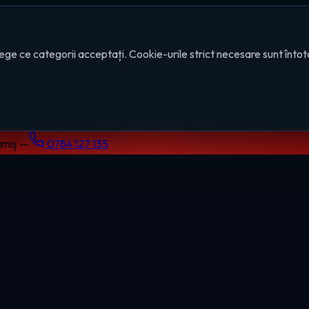
ege ce categorii acceptați. Cookie-urile strict necesare sunt înto
Timiș —
0784 127 135