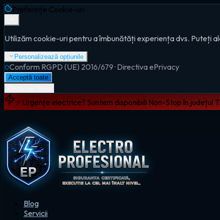
Preferințe Cookie-uri
Utilizăm cookie-uri pentru a îmbunătăți experiența dvs. Puteți al
Personalizează opțiunile
Conform RGPD (UE) 2016/679 · Directiva ePrivacy
Acceptă toate
Respinge toate
⚡ Urgențe electrice? Suntem disponibili Non-Stop în județul 
Blog
Servicii