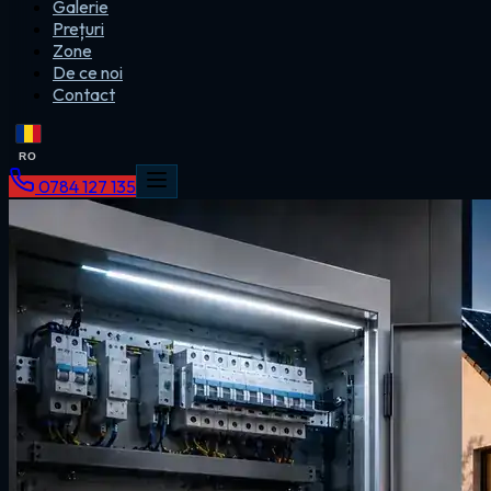
Galerie
Prețuri
Zone
De ce noi
Contact
RO
0784 127 135