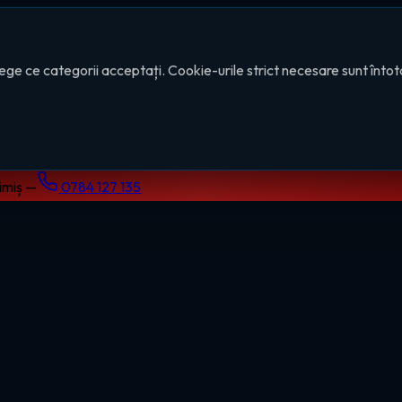
ege ce categorii acceptați. Cookie-urile strict necesare sunt înto
Timiș —
0784 127 135