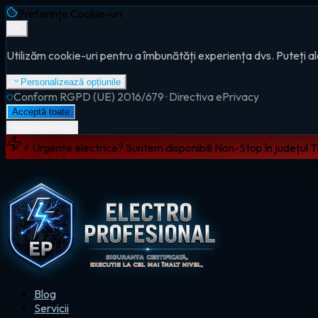
Preferințe Cookie-uri
Utilizăm cookie-uri pentru a îmbunătăți experiența dvs. Puteți al
Personalizează opțiunile
Conform RGPD (UE) 2016/679 · Directiva ePrivacy
Acceptă toate
Respinge toate
⚡ Urgențe electrice? Suntem disponibili Non-Stop în județul 
Blog
Servicii