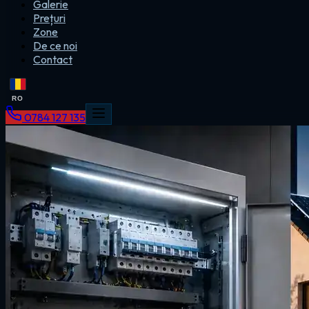
Galerie
Prețuri
Zone
De ce noi
Contact
RO
0784 127 135