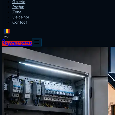
Galerie
Prețuri
Zone
De ce noi
Contact
RO
0784 127 135