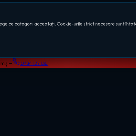
ege ce categorii acceptați. Cookie-urile strict necesare sunt înto
Timiș —
0784 127 135