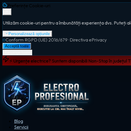
Preferințe Cookie-uri
Utilizăm cookie-uri pentru a îmbunătăți experiența dvs. Puteți al
Personalizează opțiunile
Conform RGPD (UE) 2016/679 · Directiva ePrivacy
Acceptă toate
Respinge toate
⚡ Urgențe electrice? Suntem disponibili Non-Stop în județul 
Blog
Servicii