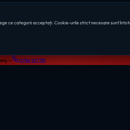
ege ce categorii acceptați. Cookie-urile strict necesare sunt înto
Timiș —
0784 127 135