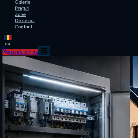
Galerie
Prețuri
Zone
De ce noi
Contact
RO
0784 127 135