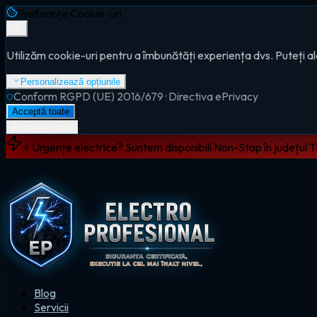
Preferințe Cookie-uri
Utilizăm cookie-uri pentru a îmbunătăți experiența dvs. Puteți al
Personalizează opțiunile
Conform RGPD (UE) 2016/679 · Directiva ePrivacy
Acceptă toate
Respinge toate
⚡ Urgențe electrice? Suntem disponibili Non-Stop în județul 
Blog
Servicii