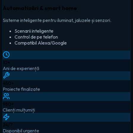
Automatizări & smart home
Sisteme inteligente pentru iluminat, jaluzele și senzori.
Scenarii inteligente
Control de pe telefon
Compatibil Alexa/Google
10
+
Ani de experiență
450
+
Proiecte finalizate
980
+
Clienți mulțumiți
24
/7
Disponibil urgențe