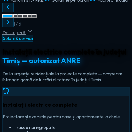
2
/
6
Descoperă
Soluții & servicii
Instalații electrice complete în județul
Timiș — autorizat ANRE
De la urgențe rezidențiale la proiecte complete — acoperim
întreaga gamă de lucrări electrice în județul Timiș.
Instalații electrice complete
Proiectare și execuție pentru case și apartamente la cheie.
Trasee noi îngropate