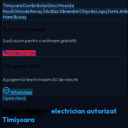
Timișoara
Dumbrăvița
Giroc
Moșnița
Nouă
Ghiroda
Recaș
Săcălaz
Sânandrei
Chișoda
Lugoj
Deta
Jimb
Mare
Buziaș
📞 Contact rapid
Sună acum pentru o estimare gratuită
0784 127 135
⚡ Urgențe 24/7
Ajungem la tine în maxim 60 de minute
WhatsApp
Opinii clienți
Păreri clienți —
electrician autorizat
Timișoara