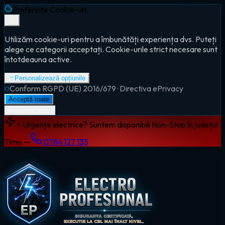
Preferințe Cookie-uri
Utilizăm cookie-uri pentru a îmbunătăți experiența dvs. Puteți
alege ce categorii acceptați. Cookie-urile strict necesare sunt
întotdeauna active.
Personalizează opțiunile
Conform RGPD (UE) 2016/679 · Directiva ePrivacy
Acceptă toate
Respinge toate
⚡ Urgențe electrice? Suntem disponibili Non-Stop în județul
Timiș —
0784 127 135