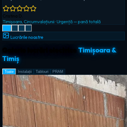
Radu I.
Giroc
·
Iluminat LED & smart home
Lucrările noastre
Galerie lucrări electrice
Timișoara &
Timiș
Toate
Instalații
Tablouri
PRAM