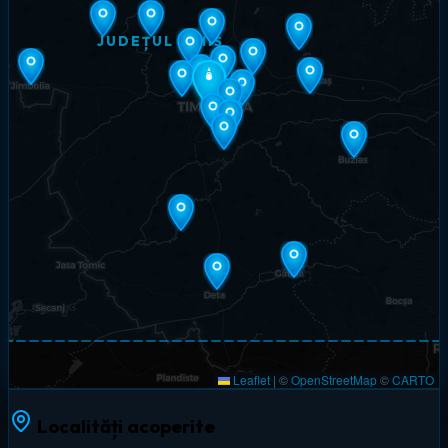
JUDEȚUL TIMIȘ
Leaflet
|
©
OpenStreetMap
©
CARTO
Localități acoperite