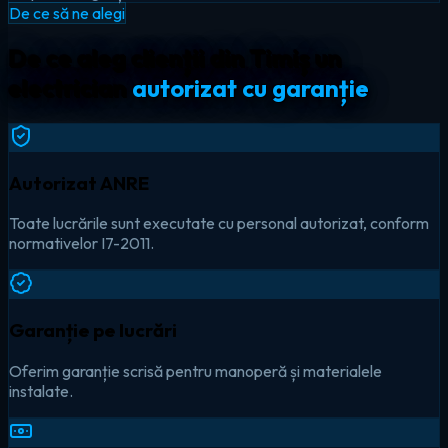
De ce să ne alegi
De ce aleg clienții din Timiș un
electrician
autorizat cu garanție
Autorizat ANRE
Toate lucrările sunt executate cu personal autorizat, conform
normativelor I7-2011.
Garanție pe lucrări
Oferim garanție scrisă pentru manoperă și materialele
instalate.