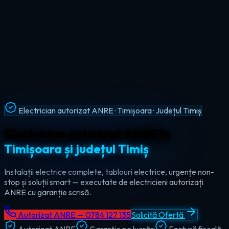
Intervenții Non-Stop · Urgențe Electrice · Timiș
Urgențe electrice non-stop în
tot
județul Timiș
Ajungem la tine în maxim 60 de minute, oricând — ziua sau
noaptea. Electrician de urgență autorizat pentru Timișoara,
Lugoj, Deta și toate localitățile din Timiș.
Autorizat ANRE — 0784 127 135
Solicită Ofertă
Autorizat ANRE
Garanție pe lucrări
Factură fiscală