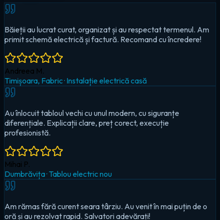
Au înlocuit tabloul vechi cu unul modern, cu siguranțe
diferențiale. Explicații clare, preț corect, execuție
profesionistă.
Mihai P.
Dumbrăvița
·
Tablou electric nou
Am rămas fără curent seara târziu. Au venit în mai puțin de o
oră și au rezolvat rapid. Salvatori adevărați!
Cristina D.
Timișoara, Circumvalațiunii
·
Urgență — pană totală
Au montat iluminat LED în toată casa și un sistem smart pentru
controlul de pe telefon. Foarte mulțumit!