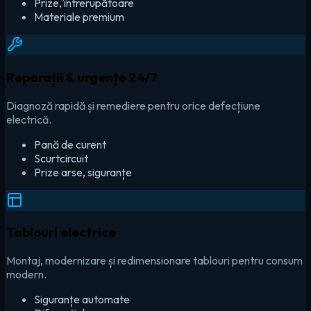
Prize, întrerupătoare
Materiale premium
Reparații & urgențe 24/7
Diagnoză rapidă și remediere pentru orice defecțiune
electrică.
Pană de curent
Scurtcircuit
Prize arse, siguranțe
Tablouri electrice
Montaj, modernizare și redimensionare tablouri pentru consum
modern.
Siguranțe automate