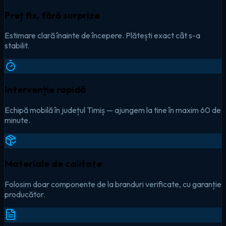
Preț fix, fără surprize
Estimare clară înainte de începere. Plătești exact cât s-a
stabilit.
Intervenție rapidă
Echipă mobilă în județul Timiș — ajungem la tine în maxim 60 de
minute.
Materiale de calitate
Folosim doar componente de la branduri verificate, cu garanție
producător.