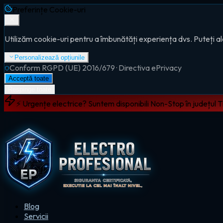
Preferințe Cookie-uri
Utilizăm cookie-uri pentru a îmbunătăți experiența dvs. Puteți al
Personalizează opțiunile
Conform RGPD (UE) 2016/679 · Directiva ePrivacy
Acceptă toate
Respinge toate
⚡ Urgențe electrice? Suntem disponibili Non-Stop în județul 
Blog
Servicii