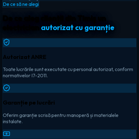
De ce să ne alegi
De ce aleg clienții din Timiș un
electrician
autorizat cu garanție
Autorizat ANRE
Toate lucrările sunt executate cu personal autorizat, conform
normativelor I7-2011.
Garanție pe lucrări
Oferim garanție scrisă pentru manoperă și materialele
instalate.