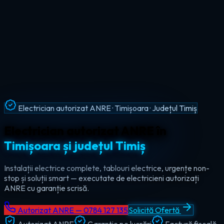
Intervenții Non-Stop · Urgențe Electrice · Timiș
Urgențe electrice non-stop în
tot
județul Timiș
Ajungem la tine în maxim 60 de minute, oricând — ziua sau
noaptea. Electrician de urgență autorizat pentru Timișoara,
Lugoj, Deta și toate localitățile din Timiș.
Autorizat ANRE — 0784 127 135
Solicită Ofertă
Autorizat ANRE
Garanție pe lucrări
Factură fiscală