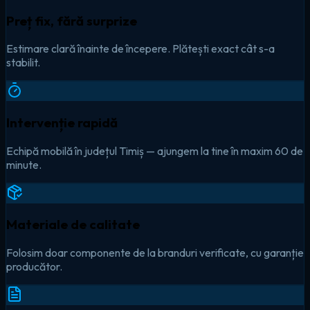
Preț fix, fără surprize
Estimare clară înainte de începere. Plătești exact cât s-a
stabilit.
Intervenție rapidă
Echipă mobilă în județul Timiș — ajungem la tine în maxim 60 de
minute.
Materiale de calitate
Folosim doar componente de la branduri verificate, cu garanție
producător.