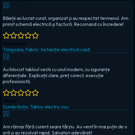
Au înlocuit tabloul vechi cu unul modern, cu siguranțe
diferențiale. Explicații clare, preț corect, execuție
profesionistă.
Mihai P.
Dumbrăvița
·
Tablou electric nou
Am rămas fără curent seara târziu. Au venit în mai puțin de o
oră și au rezolvat rapid. Salvatori adevărați!
Cristina D.
Timișoara, Circumvalațiunii
·
Urgență — pană totală
Au montat iluminat LED în toată casa și un sistem smart pentru
controlul de pe telefon. Foarte mulțumit!