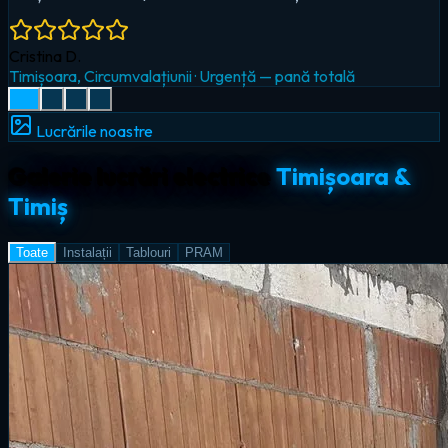
Radu I.
Giroc
·
Iluminat LED & smart home
Lucrările noastre
Galerie lucrări electrice
Timișoara &
Timiș
Toate
Instalații
Tablouri
PRAM