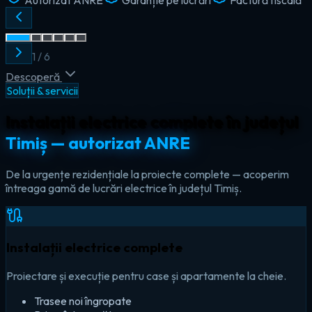
2
/
6
Descoperă
Soluții & servicii
Instalații electrice complete în județul
Timiș — autorizat ANRE
De la urgențe rezidențiale la proiecte complete — acoperim
întreaga gamă de lucrări electrice în județul Timiș.
Instalații electrice complete
Proiectare și execuție pentru case și apartamente la cheie.
Trasee noi îngropate