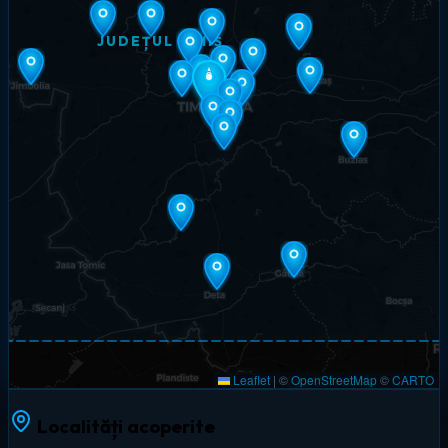
JUDEȚUL TIMIȘ
Leaflet
|
©
OpenStreetMap
©
CARTO
Localități acoperite