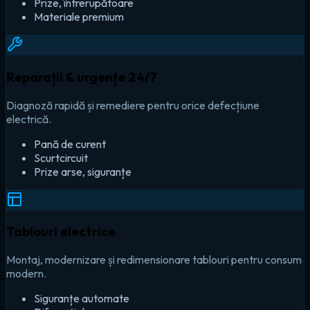
Prize, întrerupătoare
Materiale premium
Reparații & urgențe 24/7
Diagnoză rapidă și remediere pentru orice defecțiune
electrică.
Pană de curent
Scurtcircuit
Prize arse, siguranțe
Tablouri electrice
Montaj, modernizare și redimensionare tablouri pentru consum
modern.
Siguranțe automate