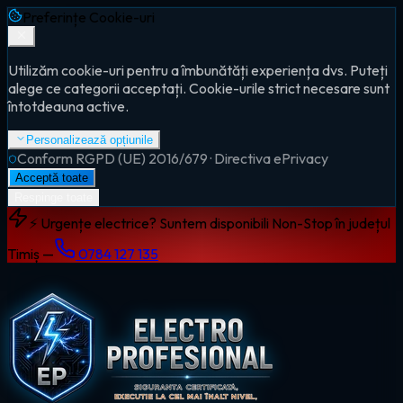
Preferințe Cookie-uri
Utilizăm cookie-uri pentru a îmbunătăți experiența dvs. Puteți
alege ce categorii acceptați. Cookie-urile strict necesare sunt
întotdeauna active.
Personalizează opțiunile
Conform RGPD (UE) 2016/679 · Directiva ePrivacy
Acceptă toate
Respinge toate
⚡ Urgențe electrice? Suntem disponibili Non-Stop în județul
Timiș —
0784 127 135