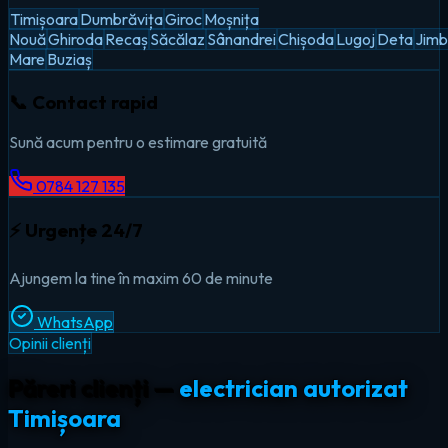
Timișoara
Dumbrăvița
Giroc
Moșnița
Nouă
Ghiroda
Recaș
Săcălaz
Sânandrei
Chișoda
Lugoj
Deta
Jimb
Mare
Buziaș
📞 Contact rapid
Sună acum pentru o estimare gratuită
0784 127 135
⚡ Urgențe 24/7
Ajungem la tine în maxim 60 de minute
WhatsApp
Opinii clienți
Păreri clienți —
electrician autorizat
Timișoara