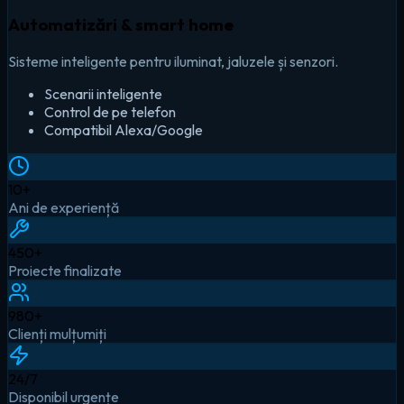
Automatizări & smart home
Sisteme inteligente pentru iluminat, jaluzele și senzori.
Scenarii inteligente
Control de pe telefon
Compatibil Alexa/Google
10
+
Ani de experiență
450
+
Proiecte finalizate
980
+
Clienți mulțumiți
24
/7
Disponibil urgențe