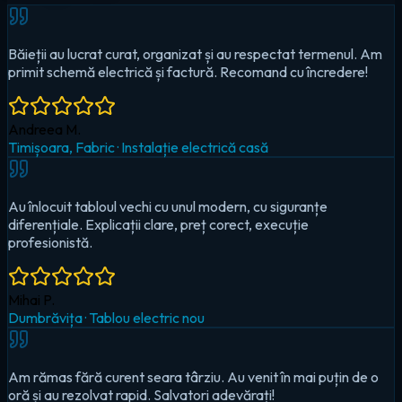
Au înlocuit tabloul vechi cu unul modern, cu siguranțe
diferențiale. Explicații clare, preț corect, execuție
profesionistă.
Mihai P.
Dumbrăvița
·
Tablou electric nou
Am rămas fără curent seara târziu. Au venit în mai puțin de o
oră și au rezolvat rapid. Salvatori adevărați!
Cristina D.
Timișoara, Circumvalațiunii
·
Urgență — pană totală
Au montat iluminat LED în toată casa și un sistem smart pentru
controlul de pe telefon. Foarte mulțumit!