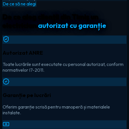
De ce să ne alegi
De ce aleg clienții din Timiș un
electrician
autorizat cu garanție
Autorizat ANRE
Toate lucrările sunt executate cu personal autorizat, conform
normativelor I7-2011.
Garanție pe lucrări
Oferim garanție scrisă pentru manoperă și materialele
instalate.