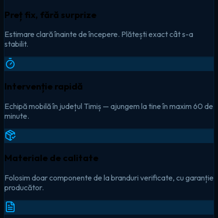
Preț fix, fără surprize
Estimare clară înainte de începere. Plătești exact cât s-a
stabilit.
Intervenție rapidă
Echipă mobilă în județul Timiș — ajungem la tine în maxim 60 de
minute.
Materiale de calitate
Folosim doar componente de la branduri verificate, cu garanție
producător.