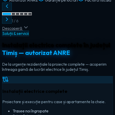
2
/
6
Descoperă
Soluții & servicii
Instalații electrice complete în județul
Timiș — autorizat ANRE
De la urgențe rezidențiale la proiecte complete — acoperim
întreaga gamă de lucrări electrice în județul Timiș.
Instalații electrice complete
Proiectare și execuție pentru case și apartamente la cheie.
Trasee noi îngropate