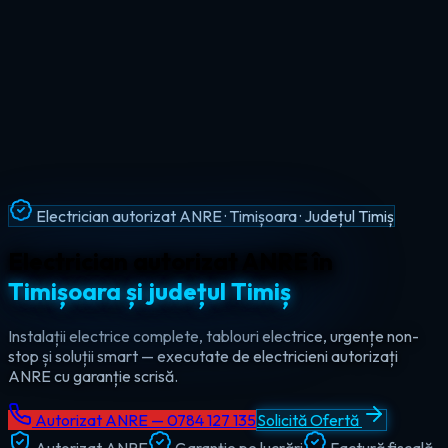
Intervenții Non-Stop · Urgențe Electrice · Timiș
Urgențe electrice non-stop în
tot
județul Timiș
Ajungem la tine în maxim 60 de minute, oricând — ziua sau
noaptea. Electrician de urgență autorizat pentru Timișoara,
Lugoj, Deta și toate localitățile din Timiș.
Autorizat ANRE — 0784 127 135
Solicită Ofertă
Autorizat ANRE
Garanție pe lucrări
Factură fiscală