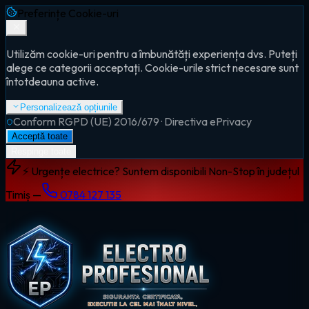
Preferințe Cookie-uri
Utilizăm cookie-uri pentru a îmbunătăți experiența dvs. Puteți
alege ce categorii acceptați. Cookie-urile strict necesare sunt
întotdeauna active.
Personalizează opțiunile
Conform RGPD (UE) 2016/679 · Directiva ePrivacy
Acceptă toate
Respinge toate
⚡ Urgențe electrice? Suntem disponibili Non-Stop în județul
Timiș —
0784 127 135