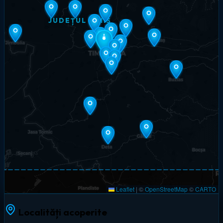
JUDEȚUL TIMIȘ
Leaflet
|
©
OpenStreetMap
©
CARTO
Localități acoperite