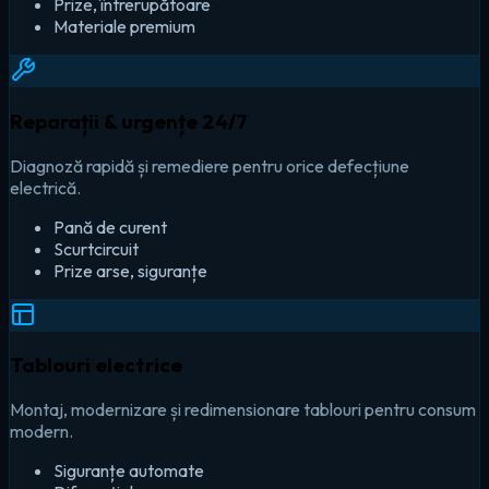
Prize, întrerupătoare
Materiale premium
Reparații & urgențe 24/7
Diagnoză rapidă și remediere pentru orice defecțiune
electrică.
Pană de curent
Scurtcircuit
Prize arse, siguranțe
Tablouri electrice
Montaj, modernizare și redimensionare tablouri pentru consum
modern.
Siguranțe automate