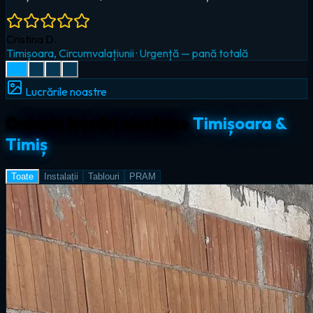
Radu I.
Giroc
·
Iluminat LED & smart home
Lucrările noastre
Galerie lucrări electrice
Timișoara &
Timiș
Toate
Instalații
Tablouri
PRAM