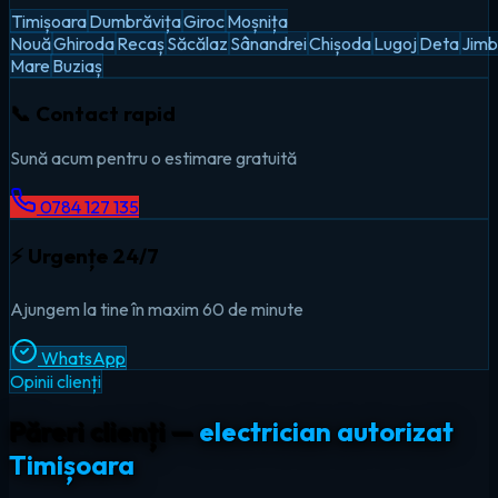
Timișoara
Dumbrăvița
Giroc
Moșnița
Nouă
Ghiroda
Recaș
Săcălaz
Sânandrei
Chișoda
Lugoj
Deta
Jimb
Mare
Buziaș
📞 Contact rapid
Sună acum pentru o estimare gratuită
0784 127 135
⚡ Urgențe 24/7
Ajungem la tine în maxim 60 de minute
WhatsApp
Opinii clienți
Păreri clienți —
electrician autorizat
Timișoara