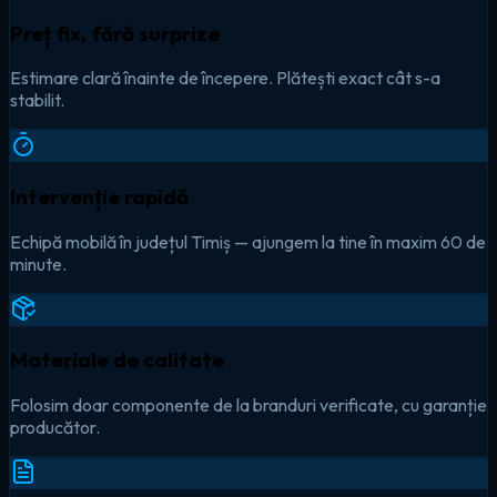
Preț fix, fără surprize
Estimare clară înainte de începere. Plătești exact cât s-a
stabilit.
Intervenție rapidă
Echipă mobilă în județul Timiș — ajungem la tine în maxim 60 de
minute.
Materiale de calitate
Folosim doar componente de la branduri verificate, cu garanție
producător.