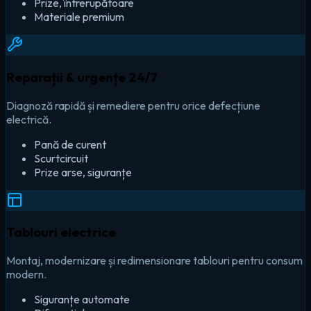
Prize, întrerupătoare
Materiale premium
Reparații & urgențe 24/7
Diagnoză rapidă și remediere pentru orice defecțiune
electrică.
Pană de curent
Scurtcircuit
Prize arse, siguranțe
Tablouri electrice
Montaj, modernizare și redimensionare tablouri pentru consum
modern.
Siguranțe automate