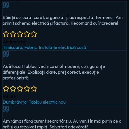
Au înlocuit tabloul vechi cu unul modern, cu siguranțe
diferențiale. Explicații clare, preț corect, execuție
profesionistă.
Mihai P.
Dumbrăvița
·
Tablou electric nou
Am rămas fără curent seara târziu. Au venit în mai puțin de o
oră și au rezolvat rapid. Salvatori adevărați!
Cristina D.
Timișoara, Circumvalațiunii
·
Urgență — pană totală
Au montat iluminat LED în toată casa și un sistem smart pentru
controlul de pe telefon. Foarte mulțumit!