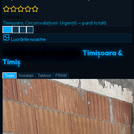
Radu I.
Giroc
·
Iluminat LED & smart home
Lucrările noastre
Galerie lucrări electrice
Timișoara &
Timiș
Toate
Instalații
Tablouri
PRAM