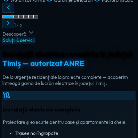
2
/
6
Descoperă
Soluții & servicii
Instalații electrice complete în județul
Timiș — autorizat ANRE
De la urgențe rezidențiale la proiecte complete — acoperim
întreaga gamă de lucrări electrice în județul Timiș.
Instalații electrice complete
Proiectare și execuție pentru case și apartamente la cheie.
Trasee noi îngropate