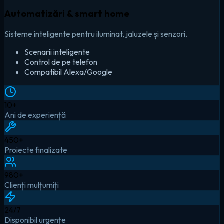
Automatizări & smart home
Sisteme inteligente pentru iluminat, jaluzele și senzori.
Scenarii inteligente
Control de pe telefon
Compatibil Alexa/Google
10
+
Ani de experiență
450
+
Proiecte finalizate
980
+
Clienți mulțumiți
24
/7
Disponibil urgențe