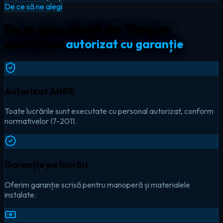
De ce să ne alegi
De ce aleg clienții din Timiș un
electrician
autorizat cu garanție
Autorizat ANRE
Toate lucrările sunt executate cu personal autorizat, conform
normativelor I7-2011.
Garanție pe lucrări
Oferim garanție scrisă pentru manoperă și materialele
instalate.