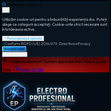
Preferințe Cookie-uri
Utilizăm cookie-uri pentru a îmbunătăți experiența dvs. Puteți
alege ce categorii acceptați. Cookie-urile strict necesare sunt
întotdeauna active.
Personalizează opțiunile
Conform RGPD (UE) 2016/679 · Directiva ePrivacy
Acceptă toate
Respinge toate
⚡ Urgențe electrice? Suntem disponibili Non-Stop în județul
Timiș —
0784 127 135