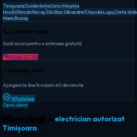
Timișoara
Dumbrăvița
Giroc
Moșnița
Nouă
Ghiroda
Recaș
Săcălaz
Sânandrei
Chișoda
Lugoj
Deta
Jimb
Mare
Buziaș
📞 Contact rapid
Sună acum pentru o estimare gratuită
0784 127 135
⚡ Urgențe 24/7
Ajungem la tine în maxim 60 de minute
WhatsApp
Opinii clienți
Păreri clienți —
electrician autorizat
Timișoara