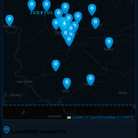
JUDEȚUL TIMIȘ
Leaflet
|
©
OpenStreetMap
©
CARTO
Localități acoperite