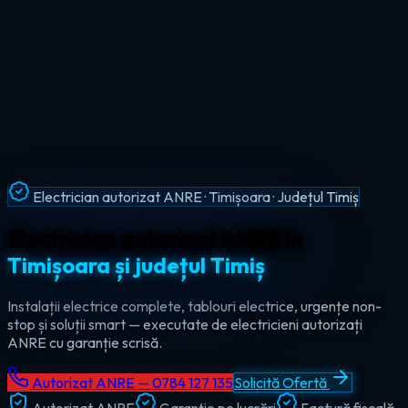
Intervenții Non-Stop · Urgențe Electrice · Timiș
Urgențe electrice non-stop în
tot
județul Timiș
Ajungem la tine în maxim 60 de minute, oricând — ziua sau
noaptea. Electrician de urgență autorizat pentru Timișoara,
Lugoj, Deta și toate localitățile din Timiș.
Autorizat ANRE — 0784 127 135
Solicită Ofertă
Autorizat ANRE
Garanție pe lucrări
Factură fiscală