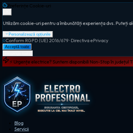
Preferințe Cookie-uri
Utilizăm cookie-uri pentru a îmbunătăți experiența dvs. Puteți al
Personalizează opțiunile
Conform RGPD (UE) 2016/679 · Directiva ePrivacy
Acceptă toate
Respinge toate
⚡ Urgențe electrice? Suntem disponibili Non-Stop în județul 
Blog
Servicii