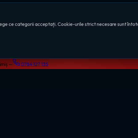
ege ce categorii acceptați. Cookie-urile strict necesare sunt înto
Timiș —
0784 127 135