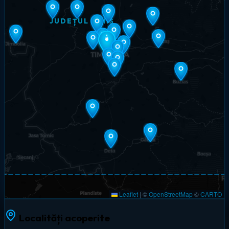
JUDEȚUL TIMIȘ
Leaflet
|
©
OpenStreetMap
©
CARTO
Localități acoperite