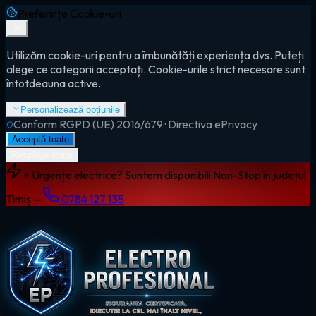
Preferințe Cookie-uri
Utilizăm cookie-uri pentru a îmbunătăți experiența dvs. Puteți
alege ce categorii acceptați. Cookie-urile strict necesare sunt
întotdeauna active.
Personalizează opțiunile
Conform RGPD (UE) 2016/679 · Directiva ePrivacy
Acceptă toate
Respinge toate
⚡ Urgențe electrice? Suntem disponibili Non-Stop în județul
Timiș —
0784 127 135