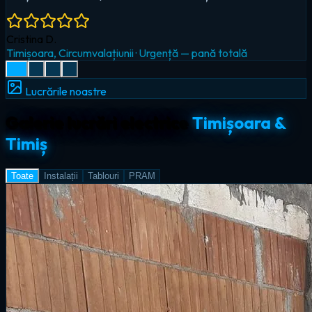
Radu I.
Giroc
·
Iluminat LED & smart home
Lucrările noastre
Galerie lucrări electrice
Timișoara &
Timiș
Toate
Instalații
Tablouri
PRAM