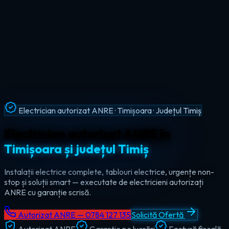
Intervenții Non-Stop · Urgențe Electrice · Timiș
Urgențe electrice non-stop în
tot
județul Timiș
Ajungem la tine în maxim 60 de minute, oricând — ziua sau
noaptea. Electrician de urgență autorizat pentru Timișoara,
Lugoj, Deta și toate localitățile din Timiș.
Autorizat ANRE — 0784 127 135
Solicită Ofertă
Autorizat ANRE
Garanție pe lucrări
Factură fiscală