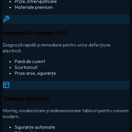
Prize, întrerupătoare
Materiale premium
Reparații & urgențe 24/7
Diagnoză rapidă și remediere pentru orice defecțiune
electrică.
Pană de curent
Scurtcircuit
Prize arse, siguranțe
Tablouri electrice
Montaj, modernizare și redimensionare tablouri pentru consum
modern.
Siguranțe automate