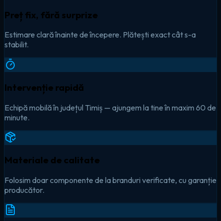
Preț fix, fără surprize
Estimare clară înainte de începere. Plătești exact cât s-a
stabilit.
Intervenție rapidă
Echipă mobilă în județul Timiș — ajungem la tine în maxim 60 de
minute.
Materiale de calitate
Folosim doar componente de la branduri verificate, cu garanție
producător.