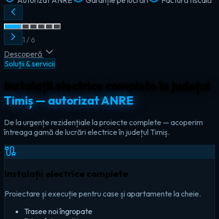
2
/
6
Descoperă
Soluții & servicii
Instalații electrice complete în județul
Timiș — autorizat ANRE
De la urgențe rezidențiale la proiecte complete — acoperim
întreaga gamă de lucrări electrice în județul Timiș.
Instalații electrice complete
Proiectare și execuție pentru case și apartamente la cheie.
Trasee noi îngropate