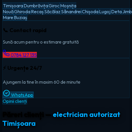
Timișoara
Dumbrăvița
Giroc
Moșnița
Nouă
Ghiroda
Recaș
Săcălaz
Sânandrei
Chișoda
Lugoj
Deta
Jimb
Mare
Buziaș
📞 Contact rapid
Sună acum pentru o estimare gratuită
0784 127 135
⚡ Urgențe 24/7
Ajungem la tine în maxim 60 de minute
WhatsApp
Opinii clienți
Păreri clienți —
electrician autorizat
Timișoara