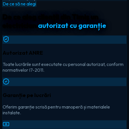
De ce să ne alegi
De ce aleg clienții din Timiș un
electrician
autorizat cu garanție
Autorizat ANRE
Toate lucrările sunt executate cu personal autorizat, conform
normativelor I7-2011.
Garanție pe lucrări
Oferim garanție scrisă pentru manoperă și materialele
instalate.