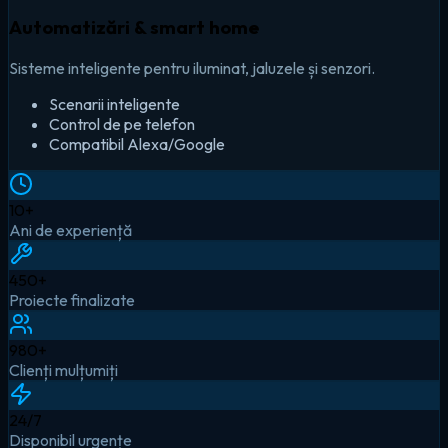
Automatizări & smart home
Sisteme inteligente pentru iluminat, jaluzele și senzori.
Scenarii inteligente
Control de pe telefon
Compatibil Alexa/Google
10
+
Ani de experiență
450
+
Proiecte finalizate
980
+
Clienți mulțumiți
24
/7
Disponibil urgențe