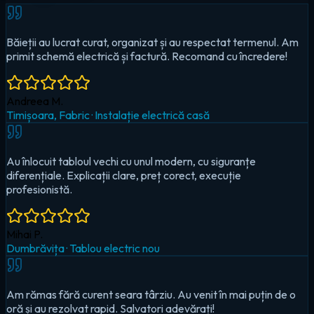
Au înlocuit tabloul vechi cu unul modern, cu siguranțe
diferențiale. Explicații clare, preț corect, execuție
profesionistă.
Mihai P.
Dumbrăvița
·
Tablou electric nou
Am rămas fără curent seara târziu. Au venit în mai puțin de o
oră și au rezolvat rapid. Salvatori adevărați!
Cristina D.
Timișoara, Circumvalațiunii
·
Urgență — pană totală
Au montat iluminat LED în toată casa și un sistem smart pentru
controlul de pe telefon. Foarte mulțumit!