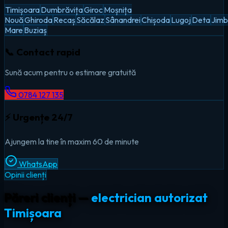
Timișoara
Dumbrăvița
Giroc
Moșnița
Nouă
Ghiroda
Recaș
Săcălaz
Sânandrei
Chișoda
Lugoj
Deta
Jimb
Mare
Buziaș
📞 Contact rapid
Sună acum pentru o estimare gratuită
0784 127 135
⚡ Urgențe 24/7
Ajungem la tine în maxim 60 de minute
WhatsApp
Opinii clienți
Păreri clienți —
electrician autorizat
Timișoara