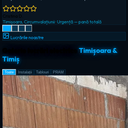
Radu I.
Giroc
·
Iluminat LED & smart home
Lucrările noastre
Galerie lucrări electrice
Timișoara &
Timiș
Toate
Instalații
Tablouri
PRAM