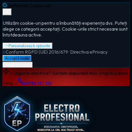
Preferințe Cookie-uri
Utilizăm cookie-uri pentru a îmbunătăți experiența dvs. Puteți
alege ce categorii acceptați. Cookie-urile strict necesare sunt
întotdeauna active.
Personalizează opțiunile
Conform RGPD (UE) 2016/679 · Directiva ePrivacy
Acceptă toate
Respinge toate
⚡ Urgențe electrice? Suntem disponibili Non-Stop în județul
Timiș —
0784 127 135