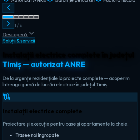
2
/
6
Descoperă
Soluții & servicii
Instalații electrice complete în județul
Timiș — autorizat ANRE
De la urgențe rezidențiale la proiecte complete — acoperim
întreaga gamă de lucrări electrice în județul Timiș.
Instalații electrice complete
Proiectare și execuție pentru case și apartamente la cheie.
Trasee noi îngropate