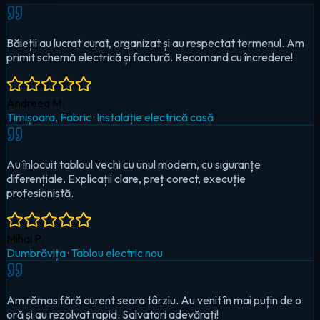
Au înlocuit tabloul vechi cu unul modern, cu siguranțe
diferențiale. Explicații clare, preț corect, execuție
profesionistă.
Mihai P.
Dumbrăvița
·
Tablou electric nou
Am rămas fără curent seara târziu. Au venit în mai puțin de o
oră și au rezolvat rapid. Salvatori adevărați!
Cristina D.
Timișoara, Circumvalațiunii
·
Urgență — pană totală
Au montat iluminat LED în toată casa și un sistem smart pentru
controlul de pe telefon. Foarte mulțumit!