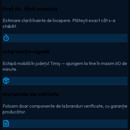
Preț fix, fără surprize
Estimare clară înainte de începere. Plătești exact cât s-a
stabilit.
Intervenție rapidă
Echipă mobilă în județul Timiș — ajungem la tine în maxim 60 de
minute.
Materiale de calitate
Folosim doar componente de la branduri verificate, cu garanție
producător.