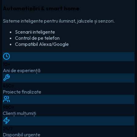
Automatizări & smart home
Sisteme inteligente pentru iluminat, jaluzele și senzori.
Scenarii inteligente
Control de pe telefon
Compatibil Alexa/Google
10
+
Ani de experiență
450
+
Proiecte finalizate
980
+
Clienți mulțumiți
24
/7
Disponibil urgențe