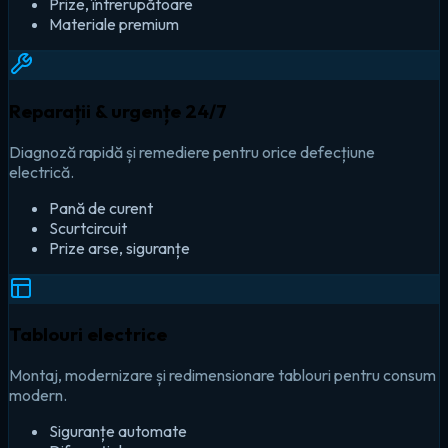
Prize, întrerupătoare
Materiale premium
Reparații & urgențe 24/7
Diagnoză rapidă și remediere pentru orice defecțiune
electrică.
Pană de curent
Scurtcircuit
Prize arse, siguranțe
Tablouri electrice
Montaj, modernizare și redimensionare tablouri pentru consum
modern.
Siguranțe automate