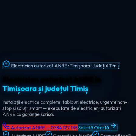
Intervenții Non-Stop · Urgențe Electrice · Timiș
Urgențe electrice non-stop în
tot
județul Timiș
Ajungem la tine în maxim 60 de minute, oricând — ziua sau
noaptea. Electrician de urgență autorizat pentru Timișoara,
Lugoj, Deta și toate localitățile din Timiș.
Autorizat ANRE — 0784 127 135
Solicită Ofertă
Autorizat ANRE
Garanție pe lucrări
Factură fiscală