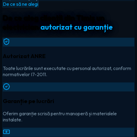
De ce să ne alegi
De ce aleg clienții din Timiș un
electrician
autorizat cu garanție
Autorizat ANRE
Toate lucrările sunt executate cu personal autorizat, conform
normativelor I7-2011.
Garanție pe lucrări
Oferim garanție scrisă pentru manoperă și materialele
instalate.