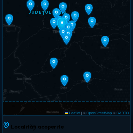
JUDEȚUL TIMIȘ
Leaflet
|
©
OpenStreetMap
©
CARTO
Localități acoperite