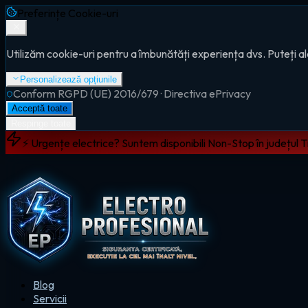
Preferințe Cookie-uri
Utilizăm cookie-uri pentru a îmbunătăți experiența dvs. Puteți al
Personalizează opțiunile
Conform RGPD (UE) 2016/679 · Directiva ePrivacy
Acceptă toate
Respinge toate
⚡ Urgențe electrice? Suntem disponibili Non-Stop în județul 
Blog
Servicii