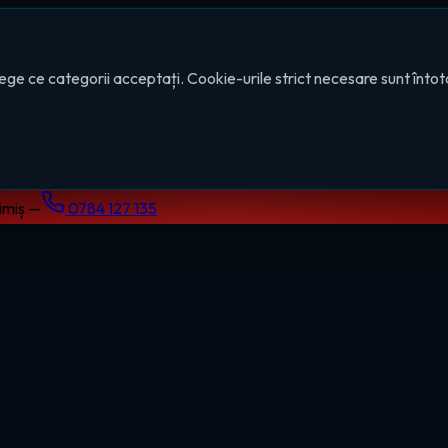
ege ce categorii acceptați. Cookie-urile strict necesare sunt înto
Timiș —
0784 127 135