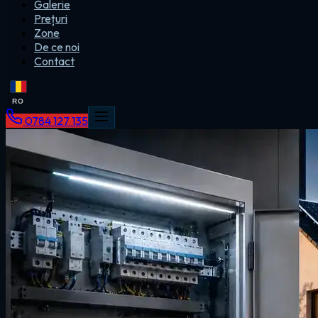
Galerie
Prețuri
Zone
De ce noi
Contact
RO
0784 127 135