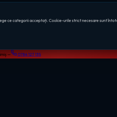
ege ce categorii acceptați. Cookie-urile strict necesare sunt înto
Timiș —
0784 127 135