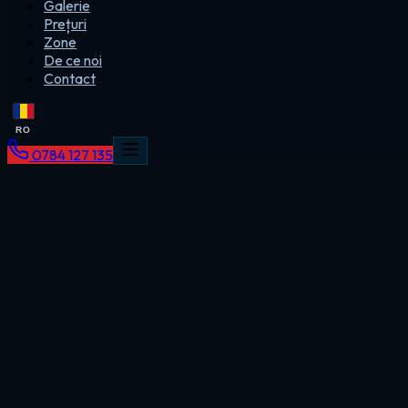
Galerie
Prețuri
Zone
De ce noi
Contact
RO
0784 127 135