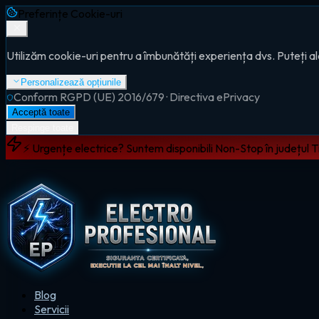
Preferințe Cookie-uri
Utilizăm cookie-uri pentru a îmbunătăți experiența dvs. Puteți al
Personalizează opțiunile
Conform RGPD (UE) 2016/679 · Directiva ePrivacy
Acceptă toate
Respinge toate
⚡ Urgențe electrice? Suntem disponibili Non-Stop în județul 
Blog
Servicii