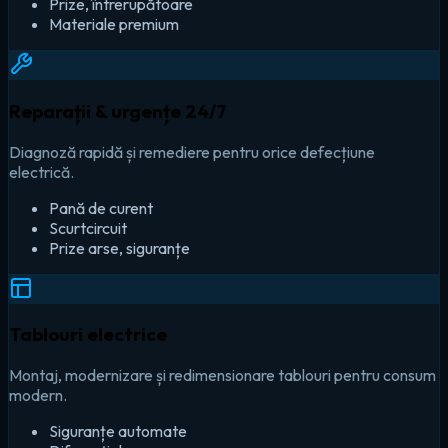
Prize, întrerupătoare
Materiale premium
Reparații & urgențe 24/7
Diagnoză rapidă și remediere pentru orice defecțiune
electrică.
Pană de curent
Scurtcircuit
Prize arse, siguranțe
Tablouri electrice
Montaj, modernizare și redimensionare tablouri pentru consum
modern.
Siguranțe automate