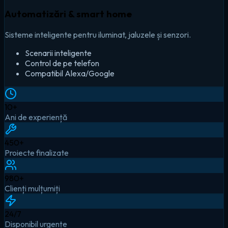
Automatizări & smart home
Sisteme inteligente pentru iluminat, jaluzele și senzori.
Scenarii inteligente
Control de pe telefon
Compatibil Alexa/Google
10
+
Ani de experiență
450
+
Proiecte finalizate
980
+
Clienți mulțumiți
24
/7
Disponibil urgențe