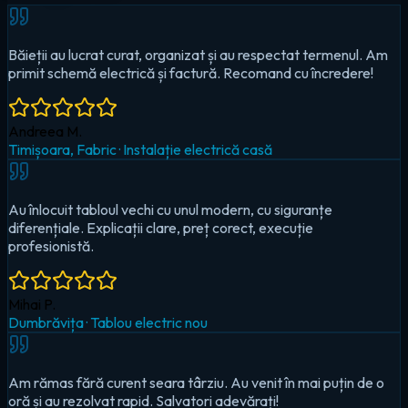
Au înlocuit tabloul vechi cu unul modern, cu siguranțe
diferențiale. Explicații clare, preț corect, execuție
profesionistă.
Mihai P.
Dumbrăvița
·
Tablou electric nou
Am rămas fără curent seara târziu. Au venit în mai puțin de o
oră și au rezolvat rapid. Salvatori adevărați!
Cristina D.
Timișoara, Circumvalațiunii
·
Urgență — pană totală
Au montat iluminat LED în toată casa și un sistem smart pentru
controlul de pe telefon. Foarte mulțumit!