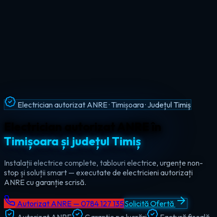
Intervenții Non-Stop · Urgențe Electrice · Timiș
Urgențe electrice non-stop în
tot
județul Timiș
Ajungem la tine în maxim 60 de minute, oricând — ziua sau
noaptea. Electrician de urgență autorizat pentru Timișoara,
Lugoj, Deta și toate localitățile din Timiș.
Autorizat ANRE — 0784 127 135
Solicită Ofertă
Autorizat ANRE
Garanție pe lucrări
Factură fiscală