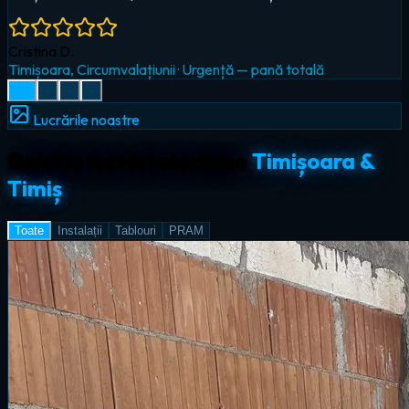
Radu I.
Giroc
·
Iluminat LED & smart home
Lucrările noastre
Galerie lucrări electrice
Timișoara &
Timiș
Toate
Instalații
Tablouri
PRAM