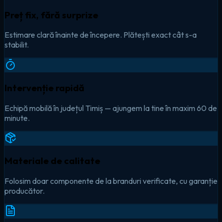
Preț fix, fără surprize
Estimare clară înainte de începere. Plătești exact cât s-a
stabilit.
Intervenție rapidă
Echipă mobilă în județul Timiș — ajungem la tine în maxim 60 de
minute.
Materiale de calitate
Folosim doar componente de la branduri verificate, cu garanție
producător.