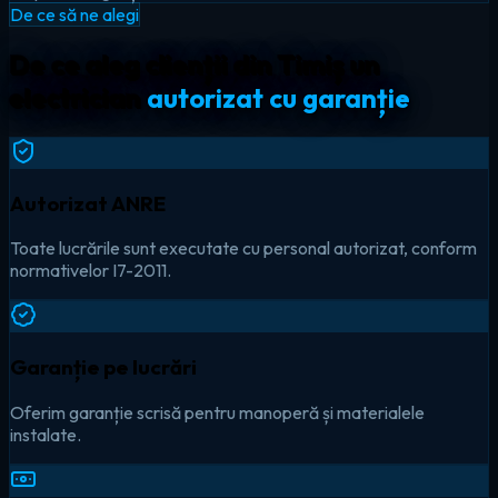
De ce să ne alegi
De ce aleg clienții din Timiș un
electrician
autorizat cu garanție
Autorizat ANRE
Toate lucrările sunt executate cu personal autorizat, conform
normativelor I7-2011.
Garanție pe lucrări
Oferim garanție scrisă pentru manoperă și materialele
instalate.