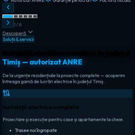
2
/
6
Descoperă
Soluții & servicii
Instalații electrice complete în județul
Timiș — autorizat ANRE
De la urgențe rezidențiale la proiecte complete — acoperim
întreaga gamă de lucrări electrice în județul Timiș.
Instalații electrice complete
Proiectare și execuție pentru case și apartamente la cheie.
Trasee noi îngropate