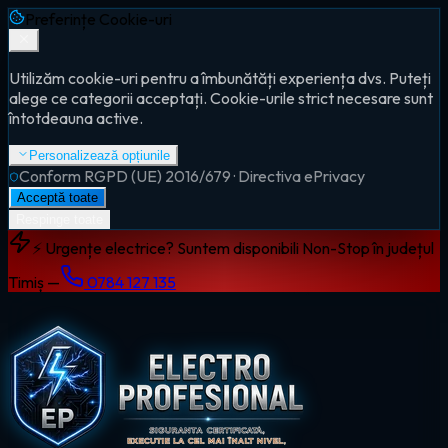
Preferințe Cookie-uri
Utilizăm cookie-uri pentru a îmbunătăți experiența dvs. Puteți
alege ce categorii acceptați. Cookie-urile strict necesare sunt
întotdeauna active.
Personalizează opțiunile
Conform RGPD (UE) 2016/679 · Directiva ePrivacy
Acceptă toate
Respinge toate
⚡ Urgențe electrice? Suntem disponibili Non-Stop în județul
Timiș —
0784 127 135