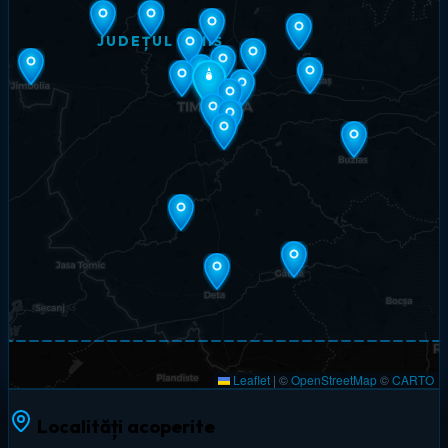
JUDEȚUL TIMIȘ
Leaflet
|
©
OpenStreetMap
©
CARTO
Localități acoperite