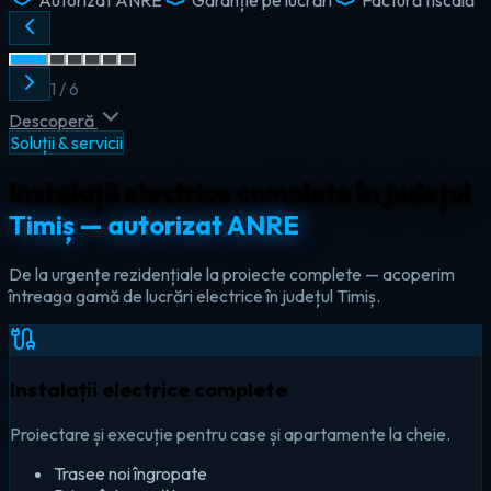
2
/
6
Descoperă
Soluții & servicii
Instalații electrice complete în județul
Timiș — autorizat ANRE
De la urgențe rezidențiale la proiecte complete — acoperim
întreaga gamă de lucrări electrice în județul Timiș.
Instalații electrice complete
Proiectare și execuție pentru case și apartamente la cheie.
Trasee noi îngropate