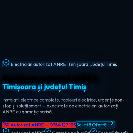
Intervenții Non-Stop · Urgențe Electrice · Timiș
Urgențe electrice non-stop în
tot
județul Timiș
Ajungem la tine în maxim 60 de minute, oricând — ziua sau
noaptea. Electrician de urgență autorizat pentru Timișoara,
Lugoj, Deta și toate localitățile din Timiș.
Autorizat ANRE — 0784 127 135
Solicită Ofertă
Autorizat ANRE
Garanție pe lucrări
Factură fiscală