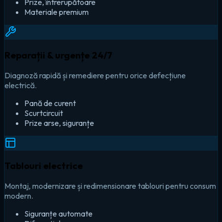
Prize, întrerupătoare
Materiale premium
Reparații & urgențe 24/7
Diagnoză rapidă și remediere pentru orice defecțiune
electrică.
Pană de curent
Scurtcircuit
Prize arse, siguranțe
Tablouri electrice
Montaj, modernizare și redimensionare tablouri pentru consum
modern.
Siguranțe automate