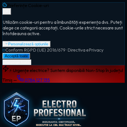
Preferințe Cookie-uri
Utilizăm cookie-uri pentru a îmbunătăți experiența dvs. Puteți
alege ce categorii acceptați. Cookie-urile strict necesare sunt
întotdeauna active.
Personalizează opțiunile
Conform RGPD (UE) 2016/679 · Directiva ePrivacy
Acceptă toate
Respinge toate
⚡ Urgențe electrice? Suntem disponibili Non-Stop în județul
Timiș —
0784 127 135