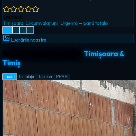
Radu I.
Giroc
·
Iluminat LED & smart home
Lucrările noastre
Galerie lucrări electrice
Timișoara &
Timiș
Toate
Instalații
Tablouri
PRAM