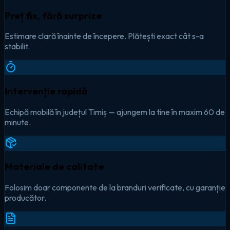
Preț fix, fără surprize
Estimare clară înainte de începere. Plătești exact cât s-a
stabilit.
Intervenție rapidă
Echipă mobilă în județul Timiș — ajungem la tine în maxim 60 de
minute.
Materiale de calitate
Folosim doar componente de la branduri verificate, cu garanție
producător.