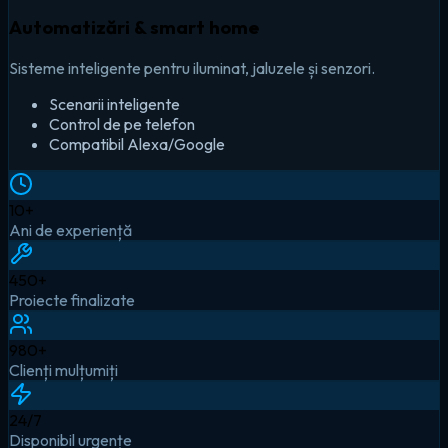
Automatizări & smart home
Sisteme inteligente pentru iluminat, jaluzele și senzori.
Scenarii inteligente
Control de pe telefon
Compatibil Alexa/Google
10
+
Ani de experiență
450
+
Proiecte finalizate
980
+
Clienți mulțumiți
24
/7
Disponibil urgențe