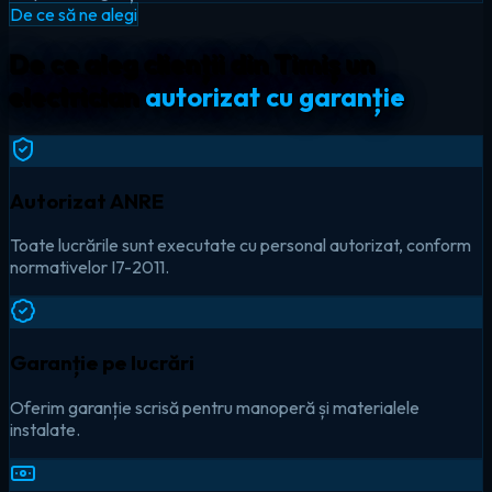
De ce să ne alegi
De ce aleg clienții din Timiș un
electrician
autorizat cu garanție
Autorizat ANRE
Toate lucrările sunt executate cu personal autorizat, conform
normativelor I7-2011.
Garanție pe lucrări
Oferim garanție scrisă pentru manoperă și materialele
instalate.