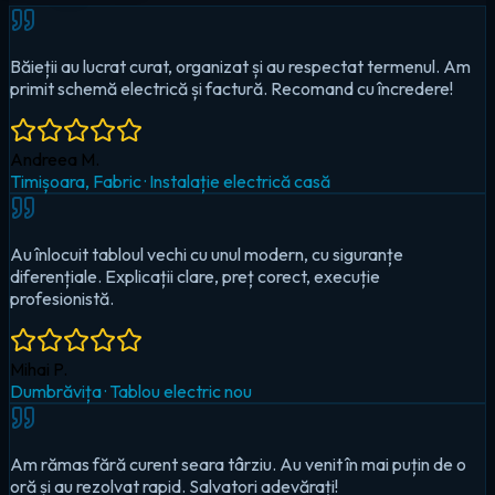
Au înlocuit tabloul vechi cu unul modern, cu siguranțe
diferențiale. Explicații clare, preț corect, execuție
profesionistă.
Mihai P.
Dumbrăvița
·
Tablou electric nou
Am rămas fără curent seara târziu. Au venit în mai puțin de o
oră și au rezolvat rapid. Salvatori adevărați!
Cristina D.
Timișoara, Circumvalațiunii
·
Urgență — pană totală
Au montat iluminat LED în toată casa și un sistem smart pentru
controlul de pe telefon. Foarte mulțumit!