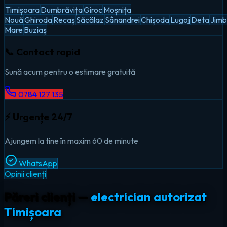
Timișoara
Dumbrăvița
Giroc
Moșnița
Nouă
Ghiroda
Recaș
Săcălaz
Sânandrei
Chișoda
Lugoj
Deta
Jimb
Mare
Buziaș
📞 Contact rapid
Sună acum pentru o estimare gratuită
0784 127 135
⚡ Urgențe 24/7
Ajungem la tine în maxim 60 de minute
WhatsApp
Opinii clienți
Păreri clienți —
electrician autorizat
Timișoara