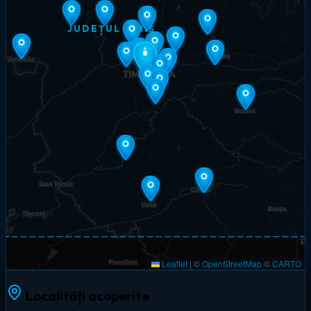
JUDEȚUL TIMIȘ
Leaflet
|
©
OpenStreetMap
©
CARTO
Localități acoperite