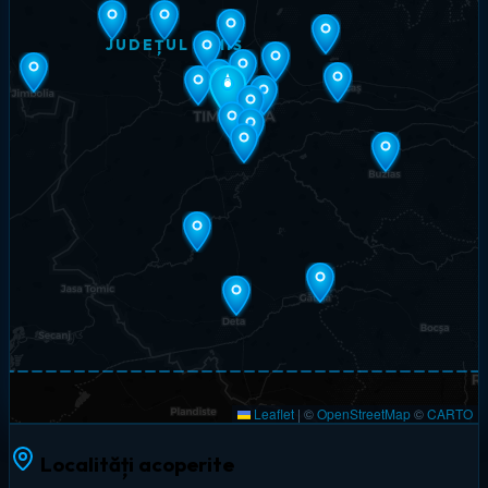
JUDEȚUL TIMIȘ
Leaflet
|
©
OpenStreetMap
©
CARTO
Localități acoperite