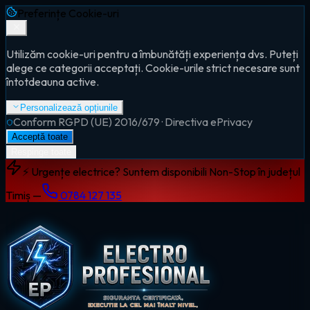
Preferințe Cookie-uri
Utilizăm cookie-uri pentru a îmbunătăți experiența dvs. Puteți
alege ce categorii acceptați. Cookie-urile strict necesare sunt
întotdeauna active.
Personalizează opțiunile
Conform RGPD (UE) 2016/679 · Directiva ePrivacy
Acceptă toate
Respinge toate
⚡ Urgențe electrice? Suntem disponibili Non-Stop în județul
Timiș —
0784 127 135