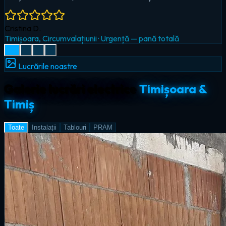
Radu I.
Giroc
·
Iluminat LED & smart home
Lucrările noastre
Galerie lucrări electrice
Timișoara &
Timiș
Toate
Instalații
Tablouri
PRAM