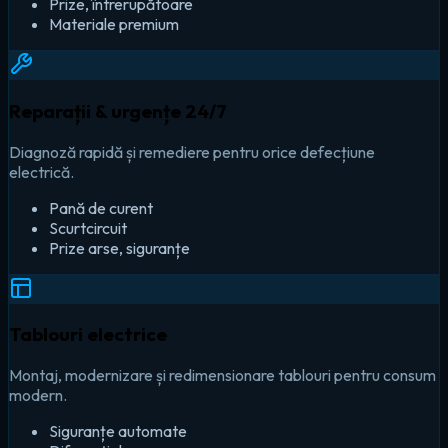
Prize, întrerupătoare
Materiale premium
Reparații & urgențe 24/7
Diagnoză rapidă și remediere pentru orice defecțiune
electrică.
Pană de curent
Scurtcircuit
Prize arse, siguranțe
Tablouri electrice
Montaj, modernizare și redimensionare tablouri pentru consum
modern.
Siguranțe automate