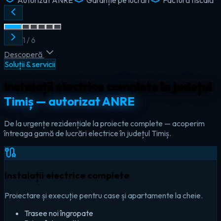
2
/
6
Descoperă
Soluții & servicii
Instalații electrice complete în județul
Timiș — autorizat ANRE
De la urgențe rezidențiale la proiecte complete — acoperim
întreaga gamă de lucrări electrice în județul Timiș.
Instalații electrice complete
Proiectare și execuție pentru case și apartamente la cheie.
Trasee noi îngropate