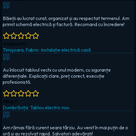
Au înlocuit tabloul vechi cu unul modern, cu siguranțe
diferențiale. Explicații clare, preț corect, execuție
profesionistă.
Mihai P.
Dumbrăvița
·
Tablou electric nou
Am rămas fără curent seara târziu. Au venit în mai puțin de o
oră și au rezolvat rapid. Salvatori adevărați!
Cristina D.
Timișoara, Circumvalațiunii
·
Urgență — pană totală
Au montat iluminat LED în toată casa și un sistem smart pentru
controlul de pe telefon. Foarte mulțumit!