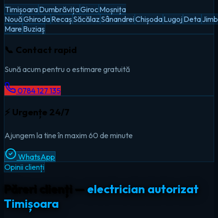
Timișoara
Dumbrăvița
Giroc
Moșnița
Nouă
Ghiroda
Recaș
Săcălaz
Sânandrei
Chișoda
Lugoj
Deta
Jimb
Mare
Buziaș
📞 Contact rapid
Sună acum pentru o estimare gratuită
0784 127 135
⚡ Urgențe 24/7
Ajungem la tine în maxim 60 de minute
WhatsApp
Opinii clienți
Păreri clienți —
electrician autorizat
Timișoara