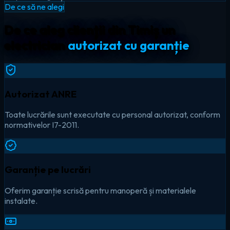
De ce să ne alegi
De ce aleg clienții din Timiș un
electrician
autorizat cu garanție
Autorizat ANRE
Toate lucrările sunt executate cu personal autorizat, conform
normativelor I7-2011.
Garanție pe lucrări
Oferim garanție scrisă pentru manoperă și materialele
instalate.