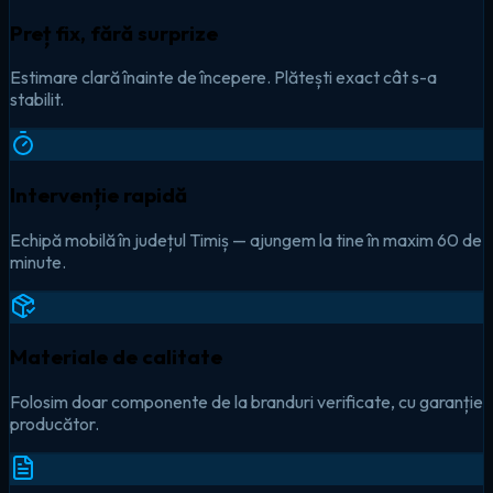
Preț fix, fără surprize
Estimare clară înainte de începere. Plătești exact cât s-a
stabilit.
Intervenție rapidă
Echipă mobilă în județul Timiș — ajungem la tine în maxim 60 de
minute.
Materiale de calitate
Folosim doar componente de la branduri verificate, cu garanție
producător.