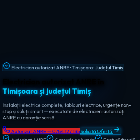
Intervenții Non-Stop · Urgențe Electrice · Timiș
Urgențe electrice non-stop în
tot
județul Timiș
Ajungem la tine în maxim 60 de minute, oricând — ziua sau
noaptea. Electrician de urgență autorizat pentru Timișoara,
Lugoj, Deta și toate localitățile din Timiș.
Autorizat ANRE — 0784 127 135
Solicită Ofertă
Autorizat ANRE
Garanție pe lucrări
Factură fiscală