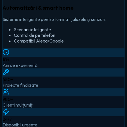
Automatizări & smart home
Sisteme inteligente pentru iluminat, jaluzele și senzori.
Scenarii inteligente
Control de pe telefon
Compatibil Alexa/Google
10
+
Ani de experiență
450
+
Proiecte finalizate
980
+
Clienți mulțumiți
24
/7
Disponibil urgențe